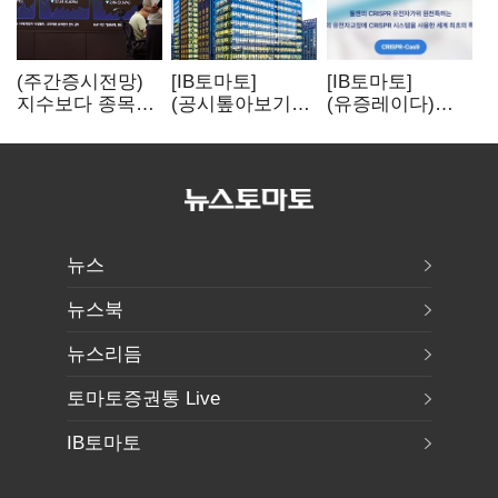
(주간증시전망)
[IB토마토]
[IB토마토]
지수보다 종목…
(공시톺아보기)
(유증레이다)
선별 장세
수주 공시, 왜
툴젠, 조달액
이어진다
바로 매출로
3분의 1 토막…
잡히지 않을까
특허소송
비용부터 챙긴다
뉴스
뉴스북
뉴스리듬
토마토증권통 Live
IB토마토