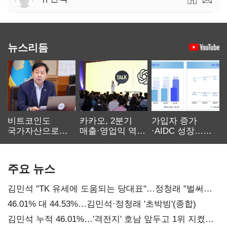
뉴스리듬
비트코인도
카카오, 2분기
가입자 증가
국가자산으로…'
매출·영업익 역대
·AIDC 성장…
보관·평가·처분'
최대…에이전트
SKT 2분기 성장
기준은 숙제
AI 수익화 관건
본궤도
주요 뉴스
김민석 "TK 유세에 도움되는 당대표"…정청래 "벌써
대표된 양 당직 배분"
46.01% 대 44.53%…김민석·정청래 '초박빙'(종합)
김민석 누적 46.01%…'격전지' 호남 앞두고 1위 지켰다