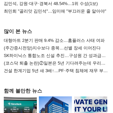
(2보)
김민석, 강원·대구·경북서 48.54%…1위 수성(1보)
최민희 "골리앗 김민석"…임미애 "부끄러운 줄 알아야"
많이 본 뉴스
대형마트 2분기 판매 9.4% 감소…홈플러스 사태 여파
(주간증시전망)지수보다 종목…선별 장세 이어진다
SK하이닉스 통합노조 신설 추진…구성원 간 성과급
불만 확산
(코스닥 퇴출 논란)②일본은 5년 기다려주는데 우리는
당장 퇴출?…시간만으론 부족한 코스닥 구하기
건설 한계기업 5년 새 3배↑…PF·주택 침체에 재무 부담
확대
함께 볼만한 뉴스