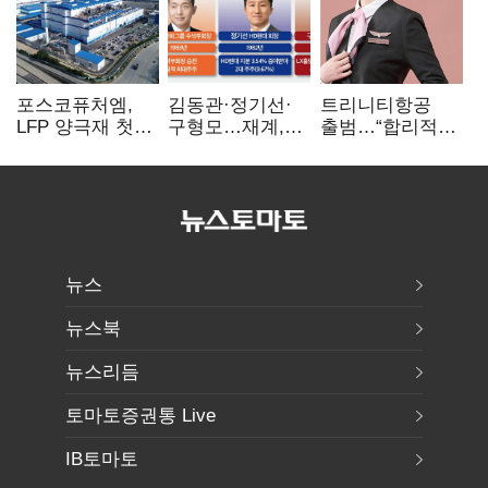
포스코퓨처엠,
김동관·정기선·
트리니티항공
LFP 양극재 첫
구형모…재계,
출범…“합리적
대규모 공급…
1980년대생
가격·기대 이상
ESS 시장 공략
전성시대
서비스로 승부”
뉴스
뉴스북
뉴스리듬
토마토증권통 Live
IB토마토