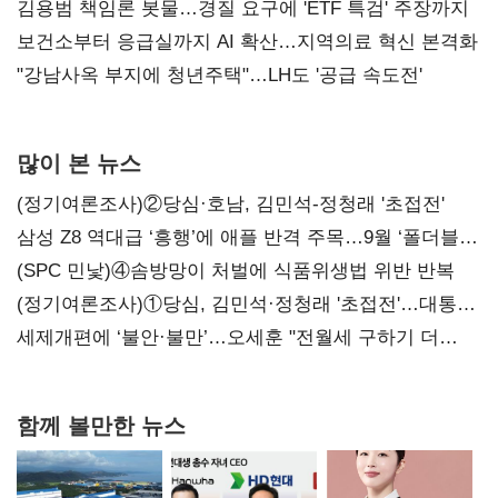
김용범 책임론 봇물…경질 요구에 'ETF 특검' 주장까지
보건소부터 응급실까지 AI 확산…지역의료 혁신 본격화
"강남사옥 부지에 청년주택"…LH도 '공급 속도전'
많이 본 뉴스
(정기여론조사)②당심·호남, 김민석-정청래 '초접전'
삼성 Z8 역대급 ‘흥행’에 애플 반격 주목…9월 ‘폴더블
대전’
(SPC 민낯)④솜방망이 처벌에 식품위생법 위반 반복
(정기여론조사)①당심, 김민석·정청래 '초접전'…대통령
지지도 '50% 아래로'(종합)
세제개편에 ‘불안·불만’…오세훈 "전월세 구하기 더
힘들어질 것"
함께 볼만한 뉴스