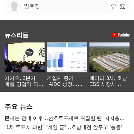
임효정
뉴스리듬
카카오, 2분기
가입자 증가
배터리 3사, 호남
매출·영업익 역대
·AIDC 성장…
ESS 시장서
최대…에이전트
SKT 2분기 성장
‘격돌’
AI 수익화 관건
본궤도
주요 뉴스
문제는 전대 이후…선호투표제로 뒤집힐 땐 '지지층
불복'
"1차 투표서 과반" "게임 끝"…호남대전 앞두고 '충돌'