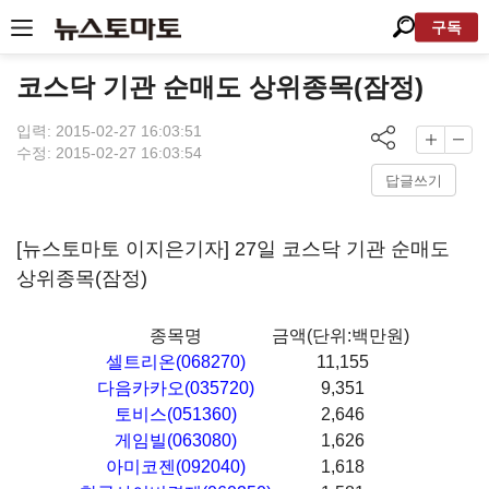
구독
코스닥 기관 순매도 상위종목(잠정)
입력: 2015-02-27 16:03:51
수정: 2015-02-27 16:03:54
답글쓰기
[뉴스토마토 이지은기자] 27일 코스닥 기관 순매도
상위종목(잠정)
종목명
금액(단위:백만원)
셀트리온(068270)
11,155
다음카카오(035720)
9,351
토비스(051360)
2,646
게임빌(063080)
1,626
아미코젠(092040)
1,618