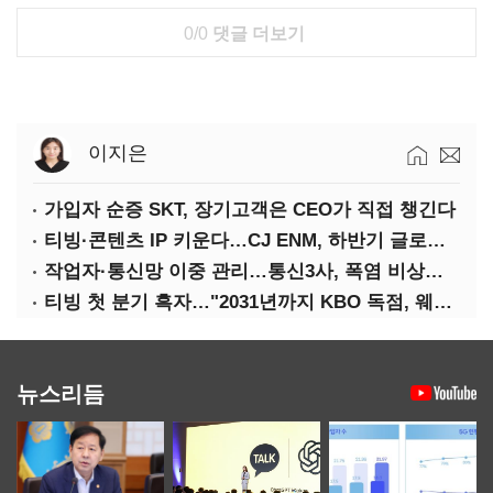
0/0
댓글 더보기
이지은
가입자 순증 SKT, 장기고객은 CEO가 직접 챙긴다
티빙·콘텐츠 IP 키운다…CJ ENM, 하반기 글로벌 확장 가속
작업자·통신망 이중 관리…통신3사, 폭염 비상대응 돌입
티빙 첫 분기 흑자…"2031년까지 KBO 독점, 웨이브 합병도 속도"
뉴스리듬