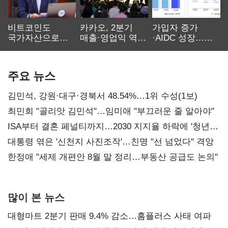
비트코인도
카카오, 2분기
가입자 증가
국가자산으로…'
매출·영업익 역대
·AIDC 성장…
보관·평가·처분'
최대…에이전트
SKT 2분기 성장
기준은 숙제
AI 수익화 관건
본궤도
주요 뉴스
김민석, 강원·대구·경북서 48.54%…1위 수성(1보)
최민희 "골리앗 김민석"…임미애 "부끄러운 줄 알아야"
ISA부터 결혼 페널티까지…2030 지지율 하락에 '청년
챙기기'
대통령 엮은 '신천지 사진조작'…친명 "선 넘었다" 격앙
한정애 "세제 개편안 8월 말 정리…부동산 공급도 논의"
많이 본 뉴스
대형마트 2분기 판매 9.4% 감소…홈플러스 사태 여파