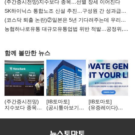
(주간증시전망)지수보다 종목…선별 장세 이어진다
SK하이닉스 통합노조 신설 추진…구성원 간 성과급
불만 확산
(코스닥 퇴출 논란)②일본은 5년 기다려주는데 우리는
당장 퇴출?…시간만으론 부족한 코스닥 구하기
농협하나로유통 대규모유통업법 위반 적발…공정위,
과징금 4억6200만원 부과
함께 볼만한 뉴스
(주간증시전망)
[IB토마토]
[IB토마토]
지수보다 종목…
(공시톺아보기)
(유증레이다)
선별 장세
수주 공시, 왜
툴젠, 조달액
이어진다
바로 매출로
3분의 1 토막…
잡히지 않을까
특허소송
비용부터 챙긴다