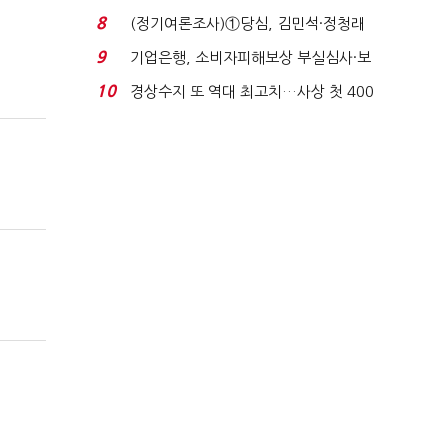
세 구하기 더 ...
8
(정기여론조사)①당심, 김민석·정청래
'초접전'…대통령 ...
9
기업은행, 소비자피해보상 부실심사·보
이스피싱 공시 ...
10
경상수지 또 역대 최고치…사상 첫 400
억달러에 '3% 성...