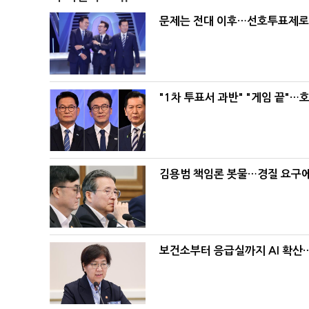
문제는 전대 이후…선호투표제로 
"1차 투표서 과반" "게임 끝"…
김용범 책임론 봇물…경질 요구에 
보건소부터 응급실까지 AI 확산