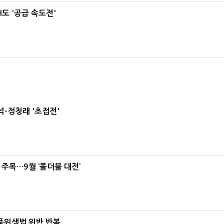
도 '공급 속도전'
-정청래 '초접전'
 주목…9월 ‘폴더블 대전’
식품위생법 위반 반복