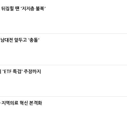
뒤집힐 땐 '지지층 불복'
호남대전 앞두고 '충돌'
'ETF 특검' 주장까지
…지역의료 혁신 본격화