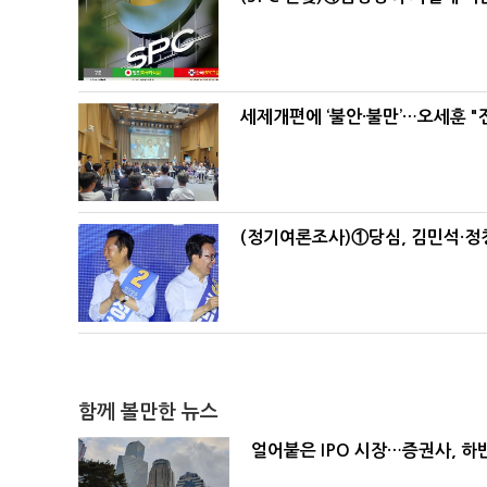
세제개편에 ‘불안·불만’…오세훈 "
(정기여론조사)①당심, 김민석·정청
함께 볼만한 뉴스
얼어붙은 IPO 시장…증권사, 하반