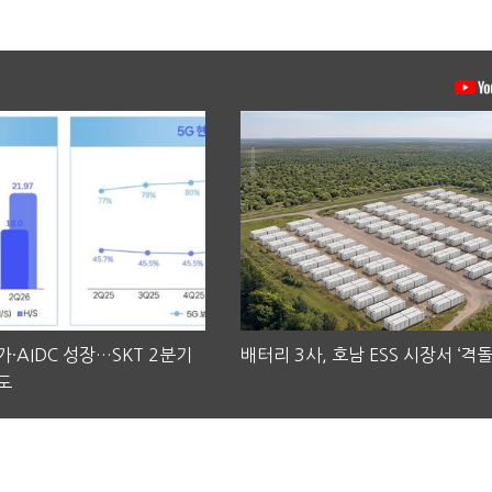
·AIDC 성장…SKT 2분기
배터리 3사, 호남 ESS 시장서 ‘격돌
도