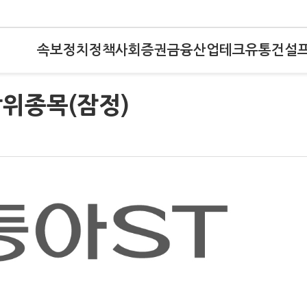
속보
정치
정책
사회
증권
금융
산업
테크
유통
건설
상위종목(잠정)