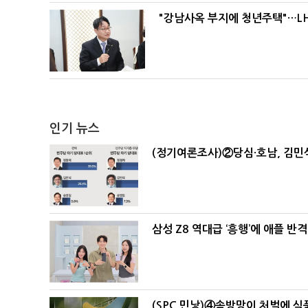
"강남사옥 부지에 청년주택"…LH
인기 뉴스
(정기여론조사)②당심·호남, 김민석
삼성 Z8 역대급 ‘흥행’에 애플 반격
(SPC 민낯)④솜방망이 처벌에 