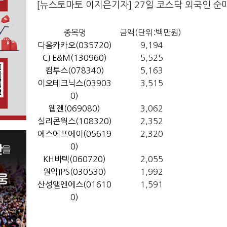
[뉴스토마토 이지은기자] 27일 코스닥 외국인 순
종목명
금액(단위:백만원)
다음카카오(035720)
9,194
CJ E&M(130960)
5,525
컴투스(078340)
5,163
이오테크닉스(03903
3,515
0)
웹젠(069080)
3,062
실리콘웍스(108320)
2,352
에스에프에이(05619
2,320
0)
KH바텍(060720)
2,055
원익IPS(030530)
1,992
산성앨엔에스(01610
1,591
0)