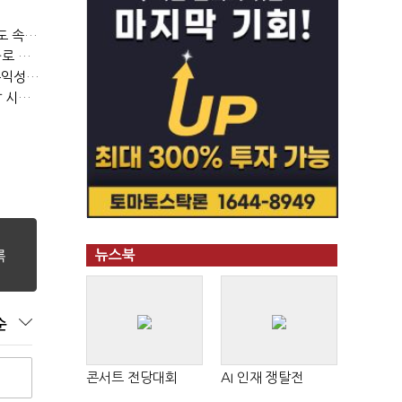
티빙 첫 분기 흑자…"2031년까지 KBO 독점, 웨이브 합병도 속도"
박윤영 KT 대표, AIDC 현장경영…"AX 플랫폼 핵심 인프라로 키운다"
LGU+, "AI 투자 확대에도 외부 차입 없다"…파주 AIDC 수익성 자신
LG헬로비전, 2분기 영업익 30억…방송침체에 교육용 단말 시장도 축소
뉴스북
순
콘서트 전당대회
AI 인재 쟁탈전