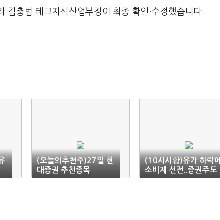
라 김충범 테크지식산업부장이 최종 확인·수정했습니다.
유
(오늘의추천주)27일 현
(10시시황)유가 하락
대증권 추천종목
소비재 선전..증권주도
상승