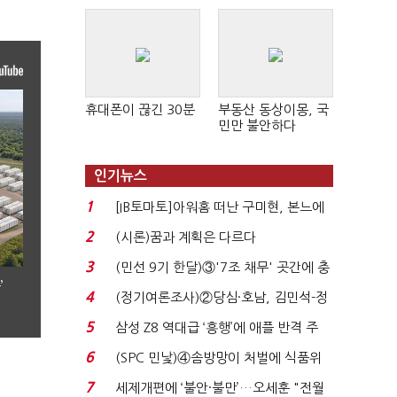
휴대폰이 끊긴 30분
부동산 동상이몽, 국
민만 불안하다
인기뉴스
1
[IB토마토]아워홈 떠난 구미현, 본느에
340억 베팅…가...
2
(시론)꿈과 계획은 다르다
3
(민선 9기 한달)③'7조 채무' 곳간에 충
’
격…추미애, 20년...
4
(정기여론조사)②당심·호남, 김민석-정
청래 '초접전'...
5
삼성 Z8 역대급 ‘흥행’에 애플 반격 주
목…9월 ‘폴...
6
(SPC 민낯)④솜방망이 처벌에 식품위
생법 위반 반복...
7
세제개편에 ‘불안·불만’…오세훈 "전월