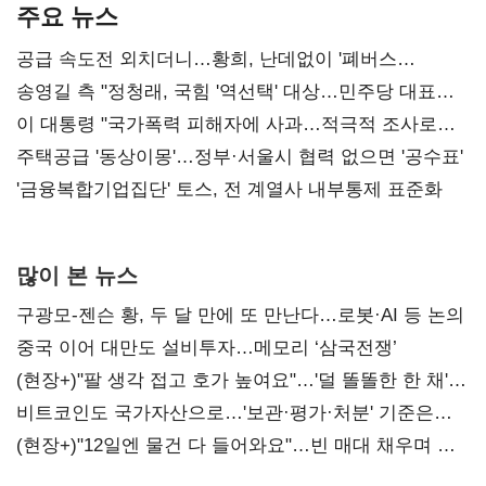
주요 뉴스
공급 속도전 외치더니…황희, 난데없이 '폐버스
리모델링' 제안
송영길 측 "정청래, 국힘 '역선택' 대상…민주당 대표로
총선 지휘 못해"
이 대통령 "국가폭력 피해자에 사과…적극적 조사로
진실 밝혀야"
주택공급 '동상이몽'…정부·서울시 협력 없으면 '공수표'
'금융복합기업집단' 토스, 전 계열사 내부통제 표준화
많이 본 뉴스
구광모-젠슨 황, 두 달 만에 또 만난다…로봇·AI 등 논의
중국 이어 대만도 설비투자…메모리 ‘삼국전쟁’
(현장+)"팔 생각 접고 호가 높여요"…'덜 똘똘한 한 채'
20억 키맞추기
비트코인도 국가자산으로…'보관·평가·처분' 기준은
숙제
(현장+)"12일엔 물건 다 들어와요"…빈 매대 채우며 문
연 홈플러스