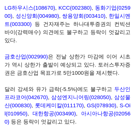
LG하우시스(108670)
,
KCC(002380)
,
동화기업(0259
00)
,
성신양회(004980)
,
쌍용양회(003410)
,
한일시멘
트(003300)
등 건자재주는 하나대투증권의 컨빅션
바이(강력매수) 의견에도 불구하고 등락이 엇갈리고
있다.
금호산업(002990)
은 전날 상한가 마감에 이어 시초
가 역시 상한가 출발이 예상되고 있다. 토러스투자증
권은 금호산업 목표가로 5만1000원을 제시했다.
달러 강세와 유가 급락(-5.5%)에도 불구하고
두산인
프라코어(042670)
,
삼성엔지니어링(028050)
,
삼성물
산(000830)
,
롯데케미칼(011170)
,
GS(078930)
,
S-Oi
l(010950)
,
대한항공(003490)
,
아시아나항공(02056
0)
등은 등락이 엇갈리고 있다.