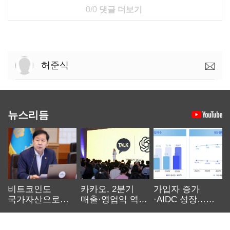
0/0
댓글 더보기
허준식
뉴스리듬
비트코인도
카카오, 2분기
가입자 증가
국가자산으로…'
매출·영업익 역대
·AIDC 성장…
보관·평가·처분'
최대…에이전트
SKT 2분기 성장
기준은 숙제
AI 수익화 관건
본궤도