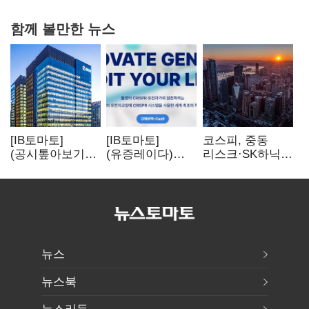
함께 볼만한 뉴스
[IB토마토]
[IB토마토]
코스피, 중동
(공시톺아보기)
(유증레이다)
리스크·SK하닉
수주 공시, 왜
툴젠, 조달액
5% 급락에
바로 매출로
3분의 1 토막…
뒷걸음
잡히지 않을까
특허소송
비용부터 챙긴다
뉴스
뉴스북