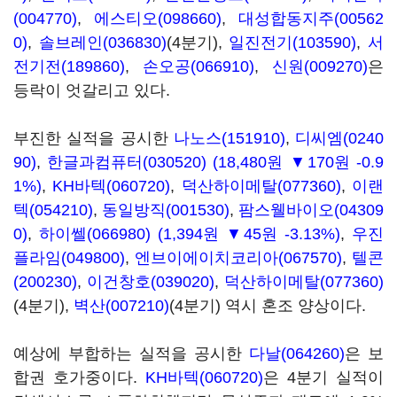
(004770)
,
에스티오(098660)
,
대성합동지주(00562
0)
,
솔브레인(036830)
(4분기),
일진전기(103590)
,
서
전기전(189860)
,
손오공(066910)
,
신원(009270)
은
등락이 엇갈리고 있다.
부진한 실적을 공시한
나노스(151910)
,
디씨엠(0240
90)
,
한글과컴퓨터(030520)
(18,480원 ▼170원 -0.9
1%)
,
KH바텍(060720)
,
덕산하이메탈(077360)
,
이랜
텍(054210)
,
동일방직(001530)
,
팜스웰바이오(04309
0)
,
하이쎌(066980)
(1,394원 ▼45원 -3.13%)
,
우진
플라임(049800)
,
엔브이에이치코리아(067570)
,
텔콘
(200230)
,
이건창호(039020)
,
덕산하이메탈(077360)
(4분기),
벽산(007210)
(4분기) 역시 혼조 양상이다.
예상에 부합하는 실적을 공시한
다날(064260)
은 보
합권 호가중이다.
KH바텍(060720)
은 4분기 실적이