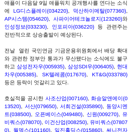
애플이 다음달 9일 애플워치 공개행사를 연다는 소식
에
LG디스플레이(034220)
,
덕산하이메탈(077360)
,
AP시스템(054620)
,
사파이어테크놀로지(123260)
와
인성정보(033230)
,
인포피아(036220)
등 관련주는
전반적으로 상승출발이 예상된다.
전날 열린 국민연금 기금운용위원회에서 배당 확대
와 관련한 정부안 통과가 무산됐다는 소식에도 불구
하고
삼성전자우(005935)
,
삼성SDI우(006405)
,
현대
차우(005385)
,
SK텔레콤(017670)
,
KT&G(033780)
등은 등락이 엇갈리고 있다.
호실적을 공시한
사조산업(007160)
,
화승알앤에이(0
13520)
,
서산(079650)
,
서희건설(035890)
,
동양시멘
트(038500)
,
오픈베이스(049480)
,
신원(009270)
,
유
비쿼스(078070)
,
이건산업(008250)
,
유비쿼스(07807
0)
,
월덱스(101160)
,
일진홀딩스(015860)
,
써니전자