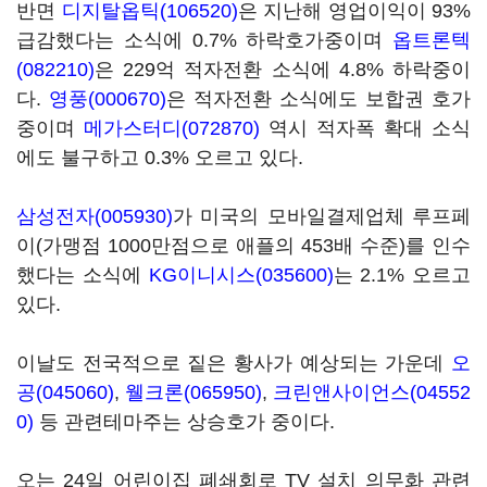
반면
디지탈옵틱(106520)
은 지난해 영업이익이 93%
급감했다는 소식에 0.7% 하락호가중이며
옵트론텍
(082210)
은 229억 적자전환 소식에 4.8% 하락중이
다.
영풍(000670)
은 적자전환 소식에도 보합권 호가
중이며
메가스터디(072870)
역시 적자폭 확대 소식
에도 불구하고 0.3% 오르고 있다.
삼성전자(005930)
가 미국의 모바일결제업체 루프페
이(가맹점 1000만점으로 애플의 453배 수준)를 인수
했다는 소식에
KG이니시스(035600)
는 2.1% 오르고
있다.
이날도 전국적으로 짙은 황사가 예상되는 가운데
오
공(045060)
,
웰크론(065950)
,
크린앤사이언스(04552
0)
등 관련테마주는 상승호가 중이다.
오는 24일 어린이집 폐쇄회로 TV 설치 의무화 관련