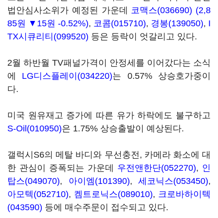
법안심사소위가 예정된 가운데
코맥스(036690)
(2,8
85원 ▼15원 -0.52%)
,
코콤(015710)
,
경봉(139050)
,
I
TX시큐리티(099520)
등은 등락이 엇갈리고 있다.
2월 하반월 TV패널가격이 안정세를 이어갔다는 소식
에
LG디스플레이(034220)
는 0.57% 상승호가중이
다.
미국 원유재고 증가에 따른 유가 하락에도 불구하고
S-Oil(010950)
은 1.75% 상승출발이 예상된다.
갤럭시S6의 메탈 바디와 무선충전, 카메라 화소에 대
한 관심이 증폭되는 가운데
우전앤한단(052270)
,
인
탑스(049070)
,
아이엠(101390)
,
세코닉스(053450)
,
아모텍(052710)
,
켐트로닉스(089010)
,
크로바하이텍
(043590)
등에 매수주문이 접수되고 있다.