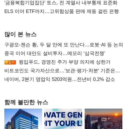
'금융복합기업집단' 토스, 전 계열사 내부통제 표준화
ELS 이어 ETF까지…고위험상품 판매 제동 걸린 은행
많이 본 뉴스
구광모-젠슨 황, 두 달 만에 또 만난다…로봇·AI 등 논의
중국 이어 대만도 설비투자…메모리 ‘삼국전쟁’
윙입푸드, 경영진 주가 부양 의지에 상한가
비트코인도 국가자산으로…'보관·평가·처분' 기준은
숙제
네이버, 2분기 영업익 5203억원…전년비 0.2% 감소
함께 볼만한 뉴스