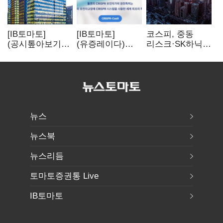
[IB토마토]
[IB토마토]
코스피, 중동
(공시톺아보기)
(유증레이다)
리스크·SK하닉
수주 공시, 왜
툴젠, 조달액
5% 급락에
바로 매출로
3분의 1 토막…
뒷걸음
잡히지 않을까
특허소송
비용부터 챙긴다
뉴스
뉴스북
뉴스리듬
토마토증권통 Live
IB토마토