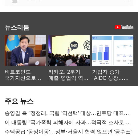
뉴스리듬
비트코인도
카카오, 2분기
가입자 증가
국가자산으로…'
매출·영업익 역대
·AIDC 성장…
보관·평가·처분'
최대…에이전트
SKT 2분기 성장
기준은 숙제
AI 수익화 관건
본궤도
주요 뉴스
송영길 측 "정청래, 국힘 '역선택' 대상…민주당 대표로
총선 지휘 못해"
이 대통령 "국가폭력 피해자에 사과…적극적 조사로
진실 밝혀야"
주택공급 '동상이몽'…정부·서울시 협력 없으면 '공수표'