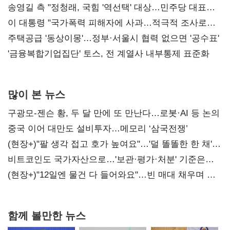
리모델링' 제안
송영길 측 "정청래, 국힘 '역선택' 대상…민주당 대표로
총선 지휘 못해"
이 대통령 "국가폭력 피해자에 사과…적극적 조사로
진실 밝혀야"
주택공급 '동상이몽'…정부·서울시 협력 없으면 '공수표'
'금융복합기업집단' 토스, 전 계열사 내부통제 표준화
많이 본 뉴스
구광모-젠슨 황, 두 달 만에 또 만난다…로봇·AI 등 논의
중국 이어 대만도 설비투자…메모리 ‘삼국전쟁’
(현장+)"팔 생각 접고 호가 높여요"…'덜 똘똘한 한 채'
20억 키맞추기
비트코인도 국가자산으로…'보관·평가·처분' 기준은
숙제
(현장+)"12일엔 물건 다 들어와요"…빈 매대 채우며 문
연 홈플러스
함께 볼만한 뉴스