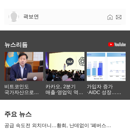
곽보연
뉴스리듬
비트코인도
카카오, 2분기
가입자 증가
국가자산으로…'
매출·영업익 역대
·AIDC 성장…
보관·평가·처분'
최대…에이전트
SKT 2분기 성장
기준은 숙제
AI 수익화 관건
본궤도
주요 뉴스
공급 속도전 외치더니…황희, 난데없이 '폐버스