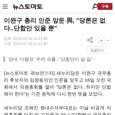
구독
이완구 총리 인준 앞둔 與, "당론은 없
다..단합만 있을 뿐"
입력: 2015-02-16 12:11:40
수정: 2015-02-16 12:11:40
답글쓰기
당내 '이탈표' 우려 속출.."단합만이 살 길"
[뉴스토마토 곽보연기자] 새누리당은 이완구 국무총
리 후보자의 임명동의안 인준을 앞두고 16일 오전 국
회에서 의원총회를 열어 "당론은 없다. 하지만 단합
해야 한다"는 기존 원칙에 다시 한번 뜻을 모았다.
새누리당 조해진 원내수석부대표는 이날 비공개 의
원총회를 마친 뒤 기자들과 만나 "단합해서 국무총리