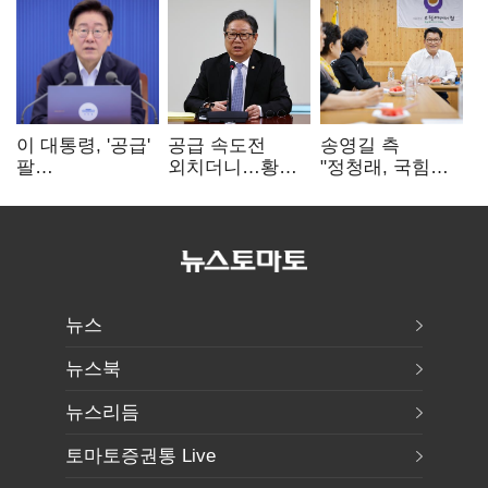
이 대통령, '공급'
공급 속도전
송영길 측
팔
외치더니…황희,
"정청래, 국힘
걷어붙였는데…
난데없이 '폐버스
'역선택' 대상…
여 내부선
리모델링' 제안
민주당 대표로
'부동산
총선 지휘 못해"
망언'(종합)
뉴스
뉴스북
뉴스리듬
토마토증권통 Live