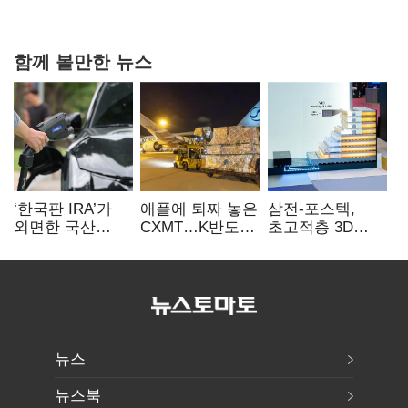
숙제
함께 볼만한 뉴스
‘한국판 IRA’가
애플에 퇴짜 놓은
삼전-포스텍,
외면한 국산
CXMT…K반도체
초고적층 3D
전기차…
협상력 ‘호재’
낸드 한계 돌파…
실효성에 ‘의문’
성능·전력효율
개선
뉴스
뉴스북