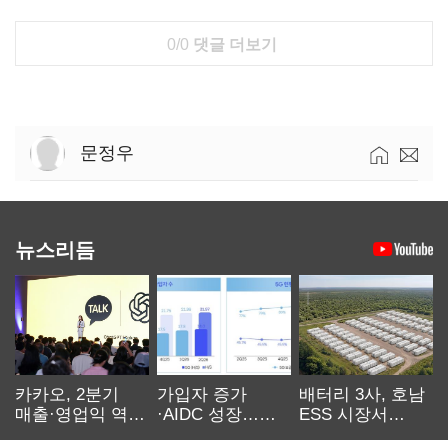
0/0
댓글 더보기
문정우
뉴스리듬
카카오, 2분기
가입자 증가
배터리 3사, 호남
매출·영업익 역대
·AIDC 성장…
ESS 시장서
최대…에이전트
SKT 2분기 성장
‘격돌’