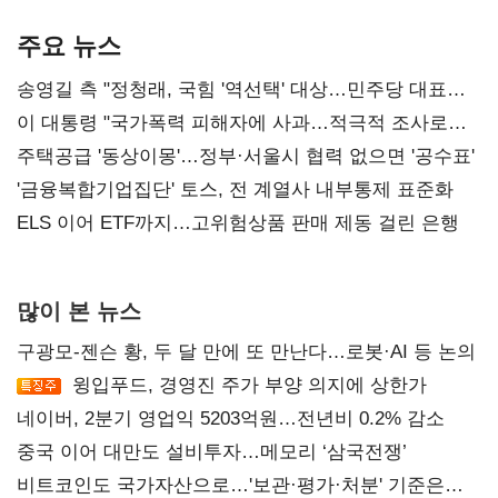
AI 수익화 관건
본궤도
주요 뉴스
송영길 측 "정청래, 국힘 '역선택' 대상…민주당 대표로
총선 지휘 못해"
이 대통령 "국가폭력 피해자에 사과…적극적 조사로
진실 밝혀야"
주택공급 '동상이몽'…정부·서울시 협력 없으면 '공수표'
'금융복합기업집단' 토스, 전 계열사 내부통제 표준화
ELS 이어 ETF까지…고위험상품 판매 제동 걸린 은행
많이 본 뉴스
구광모-젠슨 황, 두 달 만에 또 만난다…로봇·AI 등 논의
윙입푸드, 경영진 주가 부양 의지에 상한가
네이버, 2분기 영업익 5203억원…전년비 0.2% 감소
중국 이어 대만도 설비투자…메모리 ‘삼국전쟁’
비트코인도 국가자산으로…'보관·평가·처분' 기준은