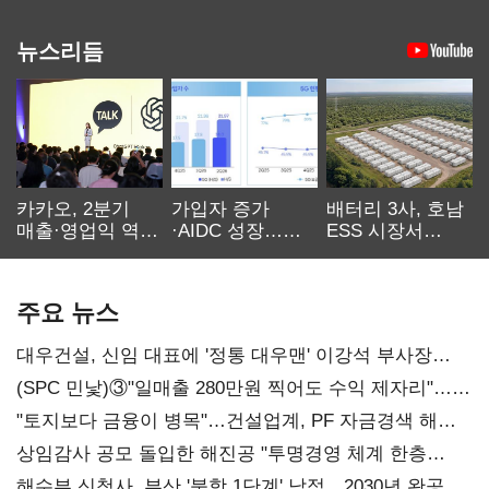
뉴스리듬
카카오, 2분기
가입자 증가
배터리 3사, 호남
매출·영업익 역대
·AIDC 성장…
ESS 시장서
최대…에이전트
SKT 2분기 성장
‘격돌’
AI 수익화 관건
본궤도
주요 뉴스
대우건설, 신임 대표에 '정통 대우맨' 이강석 부사장
내정
(SPC 민낯)③"일매출 280만원 찍어도 수익 제자리"…
점주 울리는 '상시 할인'
"토지보다 금융이 병목"…건설업계, PF 자금경색 해소
목소리
상임감사 공모 돌입한 해진공 "투명경영 체계 한층
강화"
해수부 신청사, 부산 '북항 1단계' 낙점…2030년 완공