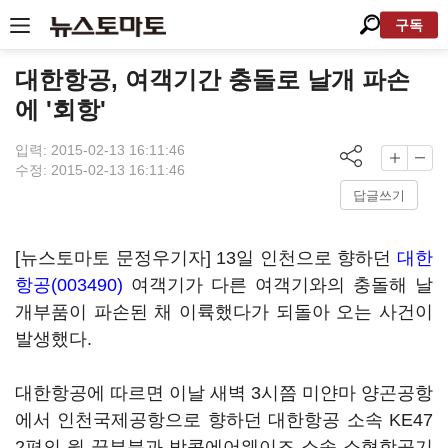
구독
대한항공, 여객기간 충돌로 날개 파손
에 '회항'
입력: 2015-02-13 16:11:46
수정: 2015-02-13 16:11:46
답글쓰기
[뉴스토마토 문정우기자] 13일 인천으로 향하던
대한
항공(003490)
여객기가 다른 여객기와의 충돌해 날
개부품이 파손된 채 이륙했다가 되돌아 오는 사건이
발생했다.
대한항공에 따르면 이날 새벽 3시쯤 미얀마 양곤공항
에서 인천국제공항으로 향하던 대한항공 소속 KE47
2편의 윙 끝부분과 방콕에어웨이즈 소속 소형항공기