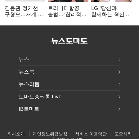
김동관·정기선·
트리니티항공
LG ‘당신과
구형모…재계,
출범…“합리적
함께하는 혁신’…
1980년대생
가격·기대 이상
IFA서 ‘차세대 AI
전성시대
서비스로 승부”
홈’ 비전 공개
뉴스
뉴스북
뉴스리듬
토마토증권통 Live
IB토마토
회사소개
개인정보취급방침
서비스 이용약관
고충처리