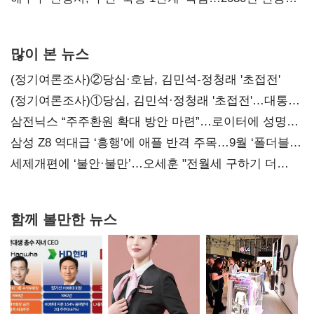
목표
많이 본 뉴스
(정기여론조사)②당심·호남, 김민석-정청래 '초접전'
(정기여론조사)①당심, 김민석·정청래 '초접전'…대통령
지지도 '50% 아래로'(종합)
삼전닉스 “주주환원 확대 방안 마련”…로이터에 성명
보내
삼성 Z8 역대급 ‘흥행’에 애플 반격 주목…9월 ‘폴더블
대전’
세제개편에 ‘불안·불만’…오세훈 "전월세 구하기 더
힘들어질 것"
함께 볼만한 뉴스