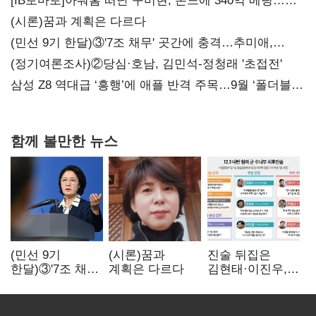
[IB토마토]아워홈 떠난 구미현, 본느에 340억 베팅…
가족 지배체제 구축
(시론)꿈과 계획은 다르다
(민선 9기 한달)③'7조 채무' 곳간에 충격…추미애,
20년만에 '비상재정' 선언 승부수
(정기여론조사)②당심·호남, 김민석-정청래 '초접전'
삼성 Z8 역대급 ‘흥행’에 애플 반격 주목…9월 ‘폴더블
대전’
함께 볼만한 뉴스
(민선 9기
(시론)꿈과
진술 뒤집은
한달)③'7조 채무'
계획은 다르다
김현태·이진우,
곳간에 충격…
박안수는 "국가에
추미애, 20년만에
헌신"…법정서
'비상재정' 선언
드러난 군