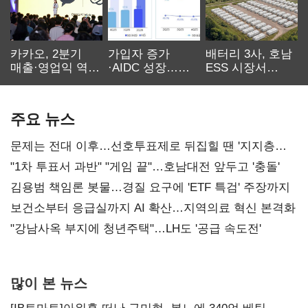
카카오, 2분기
가입자 증가
배터리 3사, 호남
매출·영업익 역대
·AIDC 성장…
ESS 시장서
최대…에이전트
SKT 2분기 성장
‘격돌’
AI 수익화 관건
본궤도
주요 뉴스
문제는 전대 이후…선호투표제로 뒤집힐 땐 '지지층
불복'
"1차 투표서 과반" "게임 끝"…호남대전 앞두고 '충돌'
김용범 책임론 봇물…경질 요구에 'ETF 특검' 주장까지
보건소부터 응급실까지 AI 확산…지역의료 혁신 본격화
"강남사옥 부지에 청년주택"…LH도 '공급 속도전'
많이 본 뉴스