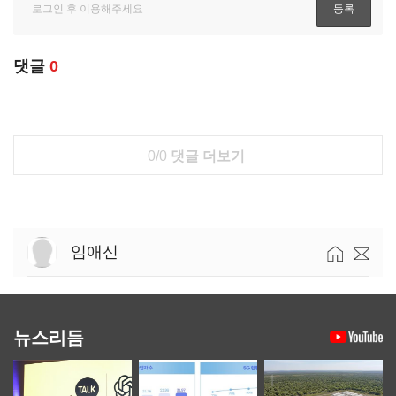
댓글
0
0/0
댓글 더보기
임애신
뉴스리듬