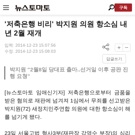
구독
'저축은행 비리' 박지원 의원 항소심 내
년 2월 재개
입력: 2014-12-23 15:07:56
수정: 2014-12-23 15:08:03
답글쓰기
박지원 "2월8일 당대표 출마..선거일 이후 공판 진
행 요쳥"
[뉴스토마토 임애신기자] 저축은행으로부터 금품을
받은 혐의로 재판에 넘겨져 1심에서 무죄를 선고받은
박지원(72) 새정치민주연합 의원에 대한 항소심이 해
를 넘기게 됐다.
23일 서울고법 형사3부(재판장 강영수 부장)의 심리