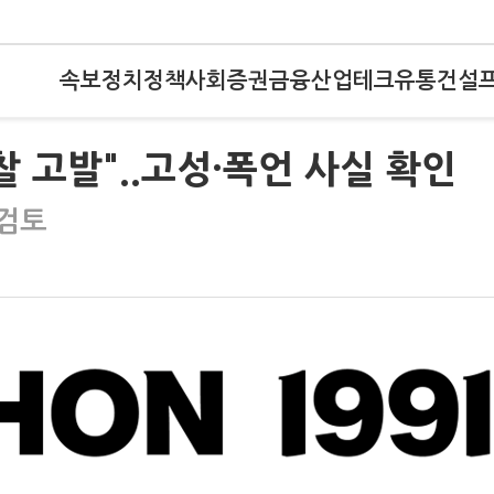
속보
정치
정책
사회
증권
금융
산업
테크
유통
건설
 고발"..고성·폭언 사실 확인
 검토