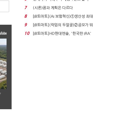
누적 피해자 4만2...
7
(시론)꿈과 계획은 다르다
8
[IB토마토](AI 보험혁신)①생산성 최대
80% 개선…현실...
9
[IB토마토](락업의 두얼굴)②공모가 뛰
자 첫날 매도…FI ...
10
[IB토마토]HD현대엔솔, '한국판 IRA'
수혜 부상…세액공...
’