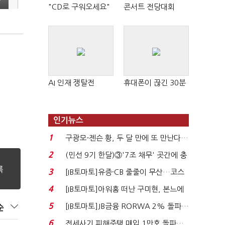
급
"CD로 구워오세요"
콘서트 전당대회
AI 인재 쟁탈전
휴대폰이 끊긴 30분
인기뉴스
1
구광모-젠슨 황, 두 달 만에 또 만난다…
로봇·AI 등 논...
2
(민선 9기 한달)③'7조 채무' 곳간에 충
격…추미애, 20년...
3
[IB토마토]유증·CB 줄줄이 무산…코스
닥 벌점 급증에 ...
4
[IB토마토]아워홈 떠난 구미현, 본느에
340억 베팅…가...
5
[IB토마토]JB금융 RORWA 2% 돌파…
순
실적 견인은 은행 ...
6
전세사기 피해주택 매입 1만호 돌파…