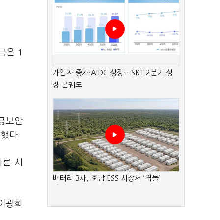
금은 1
가입자 증가·AIDC 성장…SKT 2분기 성
장 본궤도
항공보안
전했다.
빠른 시
배터리 3사, 호남 ESS 시장서 ‘격돌’
 이광희