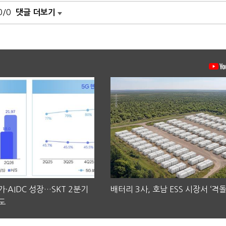
0/0
댓글 더보기
·AIDC 성장…SKT 2분기
배터리 3사, 호남 ESS 시장서 ‘격돌
도