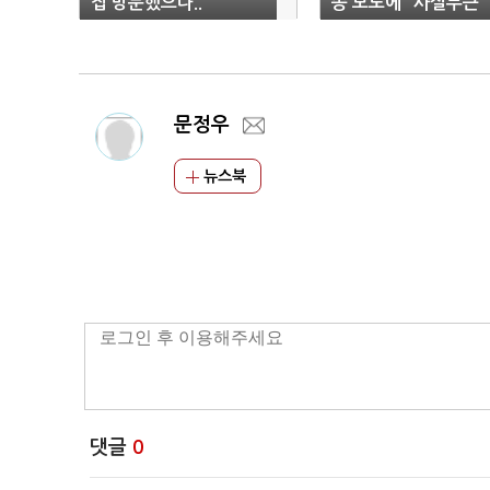
집 방문했으나..
송 보도에 "사실무근"
문정우
뉴스북
댓글
0