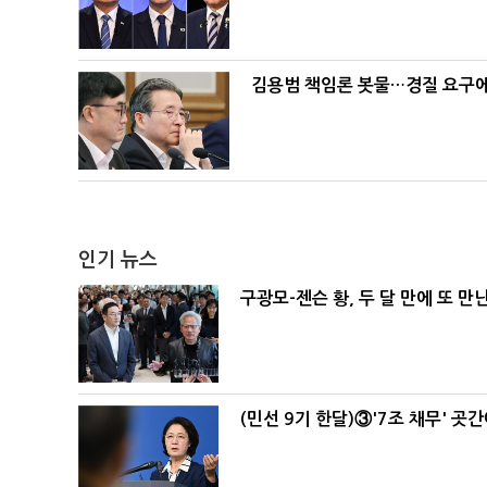
김용범 책임론 봇물…경질 요구에 
인기 뉴스
구광모-젠슨 황, 두 달 만에 또 만
(민선 9기 한달)③'7조 채무' 곳