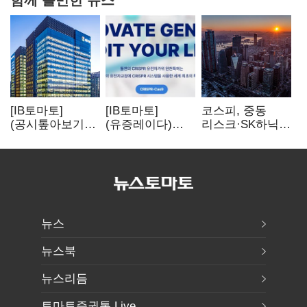
[IB토마토]
[IB토마토]
코스피, 중동
(공시톺아보기)
(유증레이다)
리스크·SK하닉
수주 공시, 왜
툴젠, 조달액
5% 급락에
바로 매출로
3분의 1 토막…
뒷걸음
잡히지 않을까
특허소송
비용부터 챙긴다
뉴스
뉴스북
뉴스리듬
토마토증권통 Live