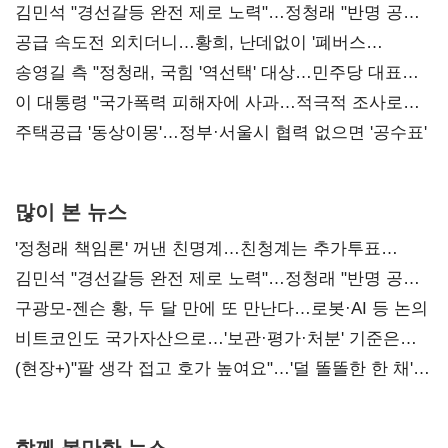
김민석 "경선갈등 완전 제로 노력"…정청래 "반명 공세
사과부터"
공급 속도전 외치더니…황희, 난데없이 '폐버스
리모델링' 제안
송영길 측 "정청래, 국힘 '역선택' 대상…민주당 대표로
총선 지휘 못해"
이 대통령 "국가폭력 피해자에 사과…적극적 조사로
진실 밝혀야"
주택공급 '동상이몽'…정부·서울시 협력 없으면 '공수표'
많이 본 뉴스
'정청래 책임론' 꺼낸 친명계…친청계는 추가투표
때리기
김민석 "경선갈등 완전 제로 노력"…정청래 "반명 공세
사과부터"
구광모-젠슨 황, 두 달 만에 또 만난다…로봇·AI 등 논의
비트코인도 국가자산으로…'보관·평가·처분' 기준은
숙제
(현장+)"팔 생각 접고 호가 높여요"…'덜 똘똘한 한 채'
20억 키맞추기
함께 볼만한 뉴스