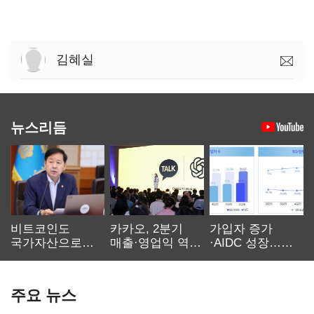
김혜실
뉴스리듬
비트코인도
카카오, 2분기
가입자 증가
국가자산으로…'
매출·영업익 역대
·AIDC 성장…
보관·평가·처분'
최대…에이전트
SKT 2분기 성장
기준은 숙제
AI 수익화 관건
본궤도
주요 뉴스