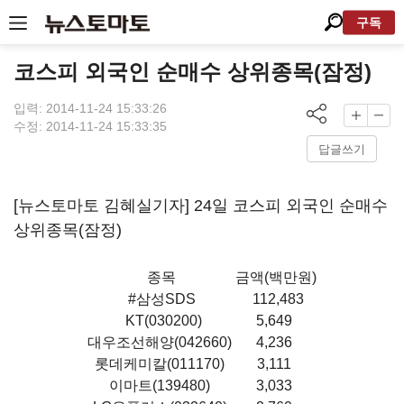
구독
코스피 외국인 순매수 상위종목(잠정)
입력: 2014-11-24 15:33:26
수정: 2014-11-24 15:33:35
답글쓰기
[뉴스토마토 김혜실기자] 24일 코스피 외국인 순매수
상위종목(잠정)
종목
금액(백만원)
#삼성SDS
112,483
KT(030200)
5,649
대우조선해양(042660)
4,236
롯데케미칼(011170)
3,111
이마트(139480)
3,033