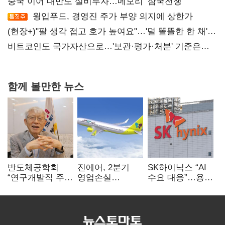
중국 이어 대만도 설비투자…메모리 ‘삼국전쟁’
윙입푸드, 경영진 주가 부양 의지에 상한가
(현장+)"팔 생각 접고 호가 높여요"…'덜 똘똘한 한 채'
20억 키맞추기
비트코인도 국가자산으로…'보관·평가·처분' 기준은
숙제
함께 볼만한 뉴스
반도체공학회
진에어, 2분기
SK하이닉스 “AI
“연구개발직 주
영업손실
수요 대응”…용인
52시간제
731억…유가
·청주 팹에 54조
개선해야”
상승 여파
투자