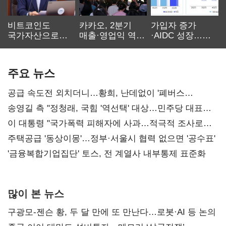
비트코인도
카카오, 2분기
가입자 증가
국가자산으로…'
매출·영업익 역대
·AIDC 성장…
보관·평가·처분'
최대…에이전트
SKT 2분기 성장
기준은 숙제
AI 수익화 관건
본궤도
주요 뉴스
공급 속도전 외치더니…황희, 난데없이 '폐버스
리모델링' 제안
송영길 측 "정청래, 국힘 '역선택' 대상…민주당 대표로
총선 지휘 못해"
이 대통령 "국가폭력 피해자에 사과…적극적 조사로
진실 밝혀야"
주택공급 '동상이몽'…정부·서울시 협력 없으면 '공수표'
'금융복합기업집단' 토스, 전 계열사 내부통제 표준화
많이 본 뉴스
구광모-젠슨 황, 두 달 만에 또 만난다…로봇·AI 등 논의