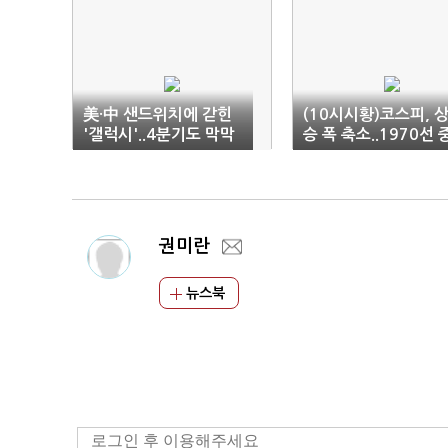
美·中 샌드위치에 갇힌
(10시시황)코스피, 
'갤럭시'..4분기도 막막
승 폭 축소..1970선 
후반 횡보
권미란
뉴스북