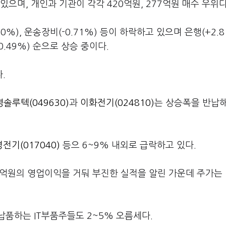
며, 개인과 기관이 각각 420억원, 277억원 매수 우위다
.80%), 운송장비(-0.71%) 등이 하락하고 있으며 은행(+2.8
+0.49%) 순으로 상승 중이다.
다.
솔루텍(049630)
과
이화전기(024810)
는 상승폭을 반납해
전기(017040)
등으 6~9% 내외로 급락하고 있다.
00억원의 영업이익을 거둬 부진한 실적을 알린 가운데 주가는 1
납품하는 IT부품주들도 2~5% 오름세다.