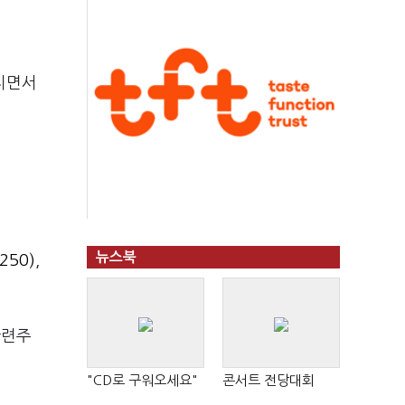
지면서
뉴스북
250)
,
관련주
"CD로 구워오세요"
콘서트 전당대회