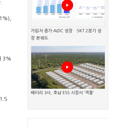
.
1%),
가입자 증가·AIDC 성장…SKT 2분기 성
장 본궤도
 3%
배터리 3사, 호남 ESS 시장서 ‘격돌’
.5