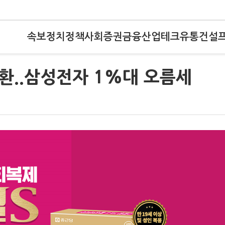
속보
정치
정책
사회
증권
금융
산업
테크
유통
건설
전환..삼성전자 1%대 오름세