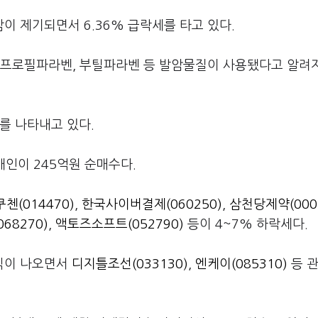
감이 제기되면서 6.36% 급락세를 타고 있다.
에 프로필파라벤, 부틸파라벤 등 발암물질이 사용됐다고 알려
4를 나타내고 있다.
개인이 245억원 순매수다.
첸(014470)
,
한국사이버결제(060250)
,
삼천당제약(000
68270)
,
액토즈소프트(052790)
등이 4~7% 하락세다.
식이 나오면서
디지틀조선(033130)
,
엔케이(085310)
등 