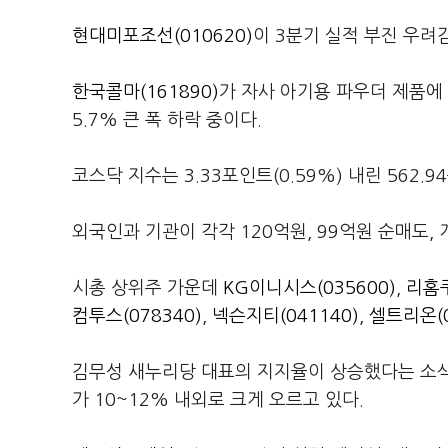
현대미포조선(010620)
이 3분기 실적 부진 우려
한국콜마(161890)
가 자사 아기용 파우더 제품
5.7% 큰 폭 하락 중이다.
코스닥 지수는 3.33포인트(0.59%) 내린 562.9
외국인과 기관이 각각 120억원, 99억원 순매도, 
시총 상위주 가운데
KG이니시스(035600)
,
리홈쿠
컴투스(078340)
,
넥슨지티(041140)
,
셀트리온(0
김무성 새누리당 대표의 지지율이 상승했다는 소
가 10~12% 내외로 크게 오르고 있다.