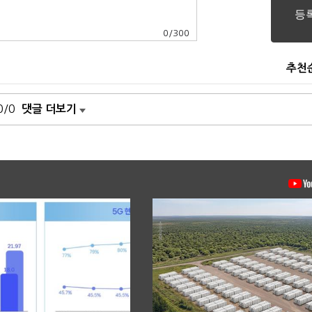
0
/
300
추천
0/0
댓글 더보기