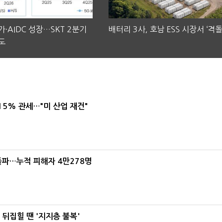
·AIDC 성장…SKT 2분기
배터리 3사, 호남 ESS 시장서 ‘격돌
도
5% 관세…"미 산업 재건"
돌파…누적 피해자 4만278명
뒤집힐 땐 '지지층 불복'