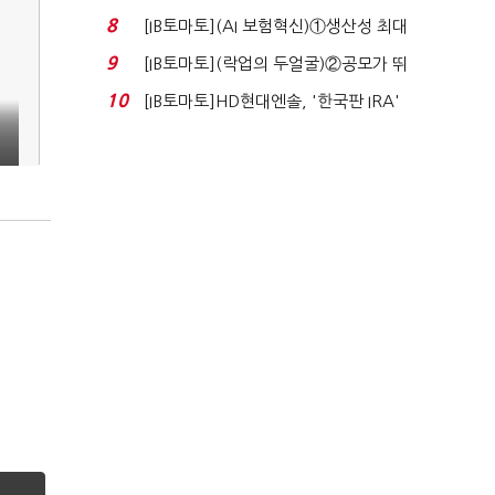
8
[IB토마토](AI 보험혁신)①생산성 최대
80% 개선…현실...
9
[IB토마토](락업의 두얼굴)②공모가 뛰
자 첫날 매도…FI ...
10
[IB토마토]HD현대엔솔, '한국판 IRA'
절
수혜 부상…세액공...