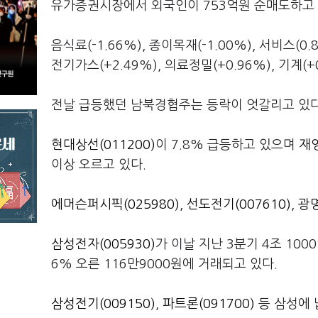
유가증권시장에서 외국인이 753억원 순매도하고 있으
음식료(-1.66%), 종이목재(-1.00%), 서비스(0
전기가스(+2.49%), 의료정밀(+0.96%), 기계(
전날 급등했던 남북경협주는 등락이 엇갈리고 있
현대상선(011200)
이 7.8% 급등하고 있으며
재영
이상 오르고 있다.
에머슨퍼시픽(025980)
,
선도전기(007610)
,
광명
삼성전자(005930)
가 이날 지난 3분기 4조 10
6% 오른 116만9000원에 거래되고 있다.
삼성전기(009150)
,
파트론(091700)
등 삼성에 