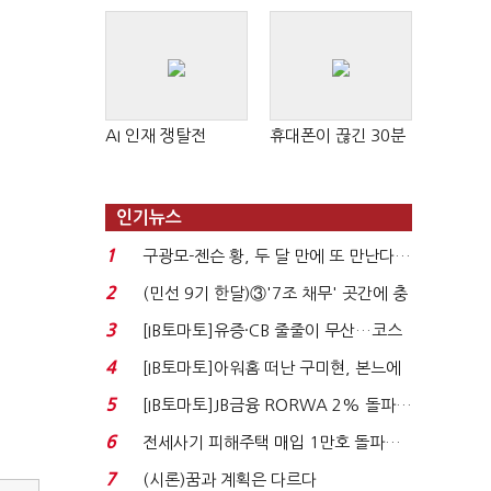
AI 인재 쟁탈전
휴대폰이 끊긴 30분
인기뉴스
1
구광모-젠슨 황, 두 달 만에 또 만난다…
로봇·AI 등 논...
2
(민선 9기 한달)③'7조 채무' 곳간에 충
격…추미애, 20년...
3
[IB토마토]유증·CB 줄줄이 무산…코스
닥 벌점 급증에 ...
4
[IB토마토]아워홈 떠난 구미현, 본느에
340억 베팅…가...
5
[IB토마토]JB금융 RORWA 2% 돌파…
실적 견인은 은행 ...
6
전세사기 피해주택 매입 1만호 돌파…
누적 피해자 4만2...
7
(시론)꿈과 계획은 다르다