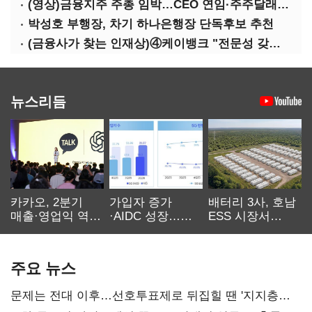
(영상)금융지주 주총 임박…CEO 연임·주주달래기 화두로
박성호 부행장, 차기 하나은행장 단독후보 추천
(금융사가 찾는 인재상)④케이뱅크 "전문성 갖고 협업 능숙한지 살필것"
뉴스리듬
카카오, 2분기
가입자 증가
배터리 3사, 호남
매출·영업익 역대
·AIDC 성장…
ESS 시장서
최대…에이전트
SKT 2분기 성장
‘격돌’
AI 수익화 관건
본궤도
주요 뉴스
문제는 전대 이후…선호투표제로 뒤집힐 땐 '지지층