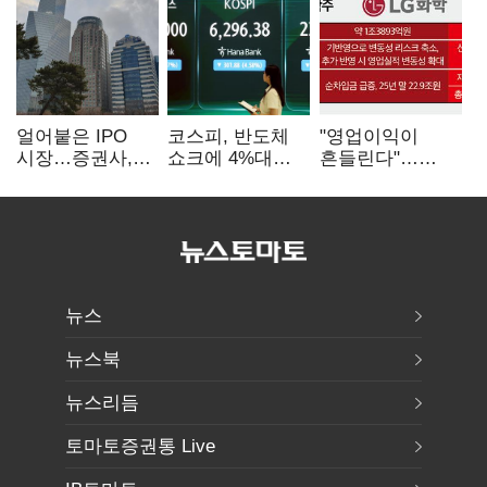
얼어붙은 IPO
코스피, 반도체
"영업이익이
시장…증권사,
쇼크에 4%대
흔들린다"…
하반기 '대어
급락…코스닥은
화학주, IFRS
전쟁' 기대
5거래일째 상승
18에 취약
뉴스
뉴스북
뉴스리듬
토마토증권통 Live