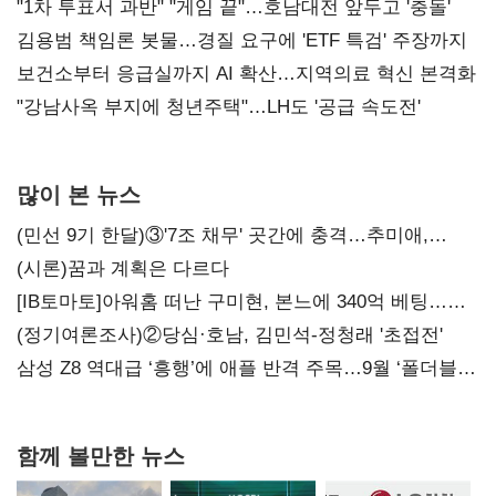
불복'
"1차 투표서 과반" "게임 끝"…호남대전 앞두고 '충돌'
김용범 책임론 봇물…경질 요구에 'ETF 특검' 주장까지
보건소부터 응급실까지 AI 확산…지역의료 혁신 본격화
"강남사옥 부지에 청년주택"…LH도 '공급 속도전'
많이 본 뉴스
(민선 9기 한달)③'7조 채무' 곳간에 충격…추미애,
20년만에 '비상재정' 선언 승부수
(시론)꿈과 계획은 다르다
[IB토마토]아워홈 떠난 구미현, 본느에 340억 베팅…
가족 지배체제 구축
(정기여론조사)②당심·호남, 김민석-정청래 '초접전'
삼성 Z8 역대급 ‘흥행’에 애플 반격 주목…9월 ‘폴더블
대전’
함께 볼만한 뉴스