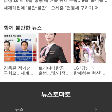
보내
삼성 Z8 역대급 ‘흥행’에 애플 반격 주목…9월 ‘폴더블
대전’
세제개편에 ‘불안·불만’…오세훈 "전월세 구하기 더
힘들어질 것"
함께 볼만한 뉴스
김동관·정기선·
트리니티항공
LG ‘당신과
구형모…재계,
출범…“합리적
함께하는 혁신’…
1980년대생
가격·기대 이상
IFA서 ‘차세대 AI
전성시대
서비스로 승부”
홈’ 비전 공개
뉴스