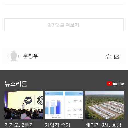
0/0
댓글 더보기
문정우
뉴스리듬
카카오, 2분기
가입자 증가
배터리 3사, 호남