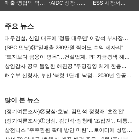
매출·영업익 역대
·AIDC 성장…
ESS 시장서
최대…에이전트
SKT 2분기 성장
‘격돌’
AI 수익화 관건
본궤도
주요 뉴스
대우건설, 신임 대표에 '정통 대우맨' 이강석 부사장
내정
(SPC 민낯)③"일매출 280만원 찍어도 수익 제자리"…
점주 울리는 '상시 할인'
"토지보다 금융이 병목"…건설업계, PF 자금경색 해소
목소리
상임감사 공모 돌입한 해진공 "투명경영 체계 한층
강화"
해수부 신청사, 부산 '북항 1단계' 낙점…2030년 완공
목표
많이 본 뉴스
(정기여론조사)②당심·호남, 김민석-정청래 '초접전'
(정기여론조사)①당심, 김민석·정청래 '초접전'…대통령
지지도 '50% 아래로'(종합)
삼전닉스 “주주환원 확대 방안 마련”…로이터에 성명