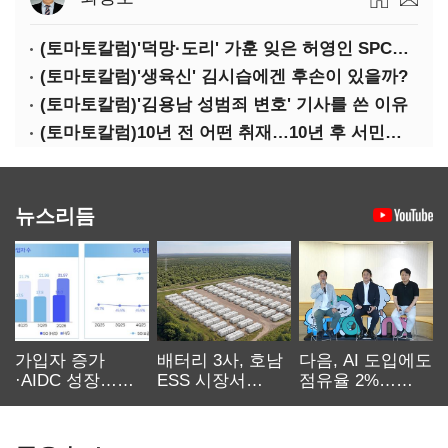
(토마토칼럼)'덕망·도리' 가훈 잊은 허영인 SPC그룹 회장
(토마토칼럼)'생육신' 김시습에겐 후손이 있을까?
(토마토칼럼)'김용남 성범죄 변호' 기사를 쓴 이유
(토마토칼럼)10년 전 어떤 취재…10년 후 서민석·박상용
뉴스리듬
가입자 증가
배터리 3사, 호남
다음, AI 도입에도
·AIDC 성장…
ESS 시장서
점유율 2%…
SKT 2분기 성장
‘격돌’
에이전트
본궤도
차별화가 관건