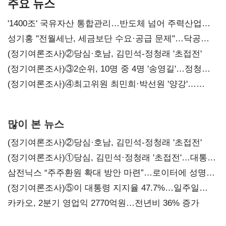
주요 뉴스
'1400조' 국유자산 통합관리…반도체 넘어 주력산업
구조혁신
성기홍 "전월세난, 세금보단 수요·공급 문제"…닥공
시사
(정기여론조사)②당심·호남, 김민석-정청래 '초접전'
(정기여론조사)③2순위, 10명 중 4명 '송영길'…정청래
'한 자릿수'
(정기여론조사)④최고위원 최민희·박선원 '양강'…
서미화·이성윤·임미애 뒤이어
많이 본 뉴스
(정기여론조사)②당심·호남, 김민석-정청래 '초접전'
(정기여론조사)①당심, 김민석·정청래 '초접전'…대통령
지지도 '50% 아래로'(종합)
삼전닉스 “주주환원 확대 방안 마련”…로이터에 성명
보내
(정기여론조사)⑤이 대통령 지지율 47.7%…일주일
만에 다시 40%대
카카오, 2분기 영업익 2770억원…전년비 36% 증가