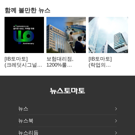
함께 볼만한 뉴스
[IB토마토]
보험대리점,
[IB토마토]
(크레딧시그널)H
1200%룰
(락업의
S효성인포메이션
우회경쟁 불씨
두얼굴)①한 달
, AI 투자 확대에
뒤 풀리는 FI
실적 체력 강화
물량…새내기주
오버행 경계
뉴스
뉴스북
뉴스리듬