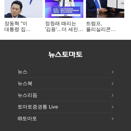
장동혁 "이
정청래 때리는
트럼프,
대통령 집
'김용'…더 세진
폴리실리콘
팔자마자 세금
'대통령 최측근'
파생상품에 15%
폭탄…'내로남불'"
입
관세…"미 산업
재건"
뉴스
뉴스북
뉴스리듬
토마토증권통 Live
IB토마토