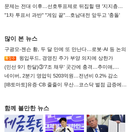
4만278명
문제는 전대 이후…선호투표제로 뒤집힐 땐 '지지층
불복'
"1차 투표서 과반" "게임 끝"…호남대전 앞두고 '충돌'
많이 본 뉴스
구광모-젠슨 황, 두 달 만에 또 만난다…로봇·AI 등 논의
윙입푸드, 경영진 주가 부양 의지에 상한가
(민선 9기 한달)③'7조 채무' 곳간에 충격…추미애,
20년만에 '비상재정' 선언 승부수
네이버, 2분기 영업익 5203억원…전년비 0.2% 감소
[IB토마토]유증·CB 줄줄이 무산…코스닥 벌점 급증에
상폐 압박
함께 볼만한 뉴스