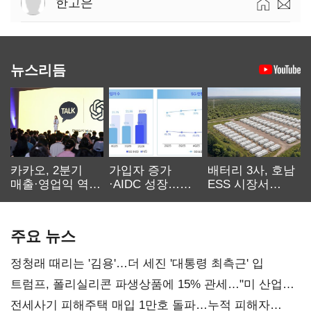
한고은
뉴스리듬
카카오, 2분기
가입자 증가
배터리 3사, 호남
매출·영업익 역대
·AIDC 성장…
ESS 시장서
최대…에이전트
SKT 2분기 성장
‘격돌’
AI 수익화 관건
본궤도
주요 뉴스
정청래 때리는 '김용'…더 세진 '대통령 최측근' 입
트럼프, 폴리실리콘 파생상품에 15% 관세…"미 산업
재건"
전세사기 피해주택 매입 1만호 돌파…누적 피해자