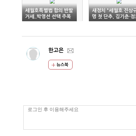
세월호특별법 합의 반발
새정치 "세월호 진상
거세..박영선 선택 주목
명 첫 단추, 김기춘·정
성 청문회 출석"
한고은
뉴스북