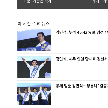
·처분' 기준은 숙제
최대…에이
이 시간 주요 뉴스
김민석, 누적 45.42%로 경선 
김민석, 제주·인천 당대표 경선서 '
공세 멈춘 김민석…정청래 "갈등