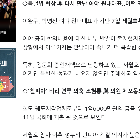
◇특별법 협상 후 다시 만난 여야 원내대표..어떤
이완구, 박영선 여야 원내대표가 지난 7일 세월호
여야 공히 합의내용에 대한 내부 반발이 존재했지만
상황에서 이루어지는 만남이라 속내가 더 복잡한 
특히, 청문회 증인채택으로 난항하고 있는 세월호
이지만 특별한 성과가 나오지 않으면 주례회동 역시
◇'철피아' 비리 연루 의혹 조현룡 與 의원 체포동
철도 궤도제작업체로부터 1억6000만원의 금품 
11일 국회에 제출 될 것으로 보인다.
세월호 참사 이후 정부의 관피아 척결 의지가 높은