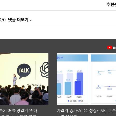
추천
0/0
댓글 더보기
2분기 매출·영업익 역대
가입자 증가·AIDC 성장…SKT 2