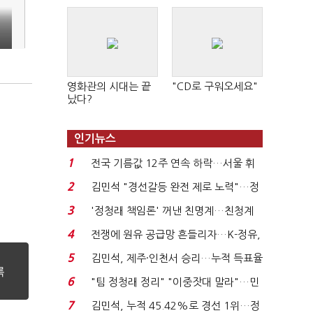
영화관의 시대는 끝
"CD로 구워오세요"
났다?
인기뉴스
1
전국 기름값 12주 연속 하락…서울 휘
발윳값 1909원...
2
김민석 "경선갈등 완전 제로 노력"…정
청래 "반명 공세 사...
3
'정청래 책임론' 꺼낸 친명계…친청계
는 추가투표 때리기...
4
전쟁에 원유 공급망 흔들리자…K-정유,
에너지안보 핵심...
5
김민석, 제주·인천서 승리…누적 득표율
'1위 탈환'(종합)...
6
"팀 정청래 정리" "이중잣대 말라"…민
주 최고위원 계파 다...
7
김민석, 누적 45.42%로 경선 1위…정