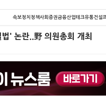
속보
정치
정책
사회
증권
금융
산업
테크
유통
건설
법' 논란..野 의원총회 개최