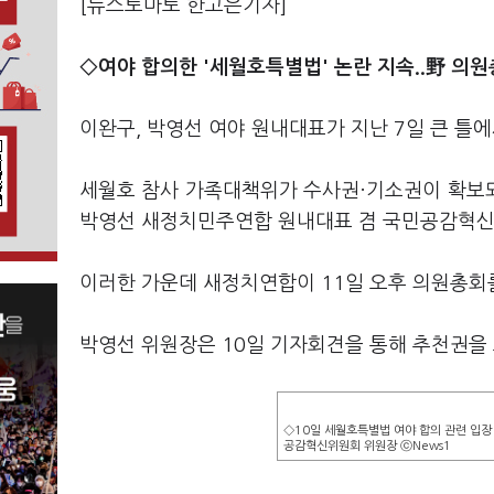
[뉴스토마토 한고은기자]
◇여야 합의한 '세월호특별법' 논란 지속..野 의
이완구, 박영선 여야 원내대표가 지난 7일 큰 틀
세월호 참사 가족대책위가 수사권·기소권이 확보
박영선 새정치민주연합 원내대표 겸 국민공감혁신
이러한 가운데 새정치연합이 11일 오후 의원총회
박영선 위원장은 10일 기자회견을 통해 추천권을
◇10일 세월호특별법 여야 합의 관련 입장
공감혁신위원회 위원장 ⓒNews1