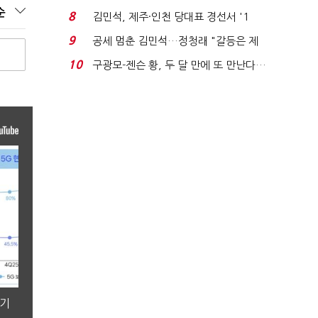
청래와 격차 0.86%p(...
순
8
김민석, 제주·인천 당대표 경선서 '1
위'(1보)...
9
공세 멈춘 김민석…정청래 "갈등은 제
가 수습"
10
구광모-젠슨 황, 두 달 만에 또 만난다…
로봇·AI 등 논...
분기