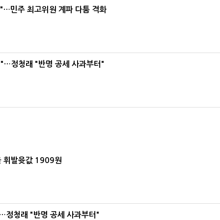
라"…민주 최고위원 계파 다툼 격화
"…정청래 "반명 공세 사과부터"
 휘발윳값 1909원
…정청래 "반명 공세 사과부터"