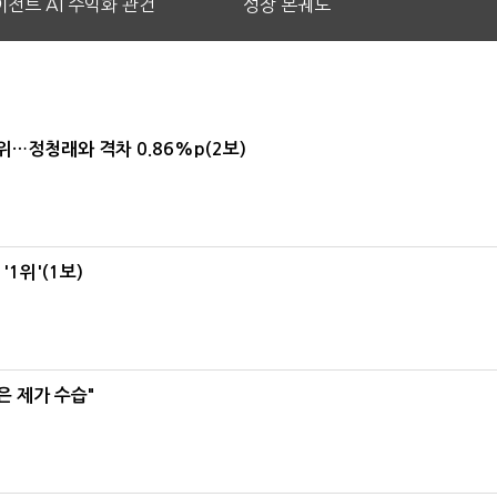
전트 AI 수익화 관건
성장 본궤도
1위…정청래와 격차 0.86%p(2보)
1위'(1보)
은 제가 수습"