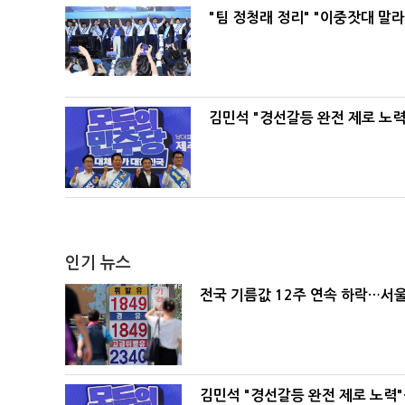
"팀 정청래 정리" "이중잣대 말
김민석 "경선갈등 완전 제로 노력
인기 뉴스
전국 기름값 12주 연속 하락…서울
김민석 "경선갈등 완전 제로 노력"