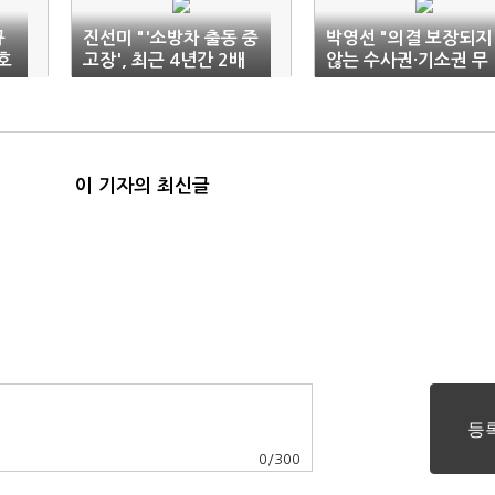
규
진선미 "'소방차 출동 중
박영선 "의결 보장되지
호
고장', 최근 4년간 2배
않는 수사권·기소권 무
이상 증가"
용지물"
이 기자의 최신글
0
/
300