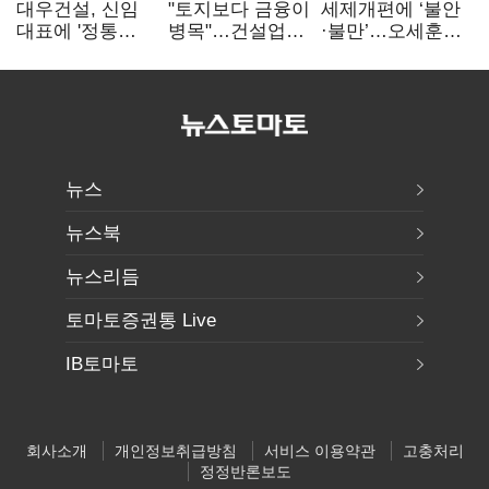
대우건설, 신임
"토지보다 금융이
세제개편에 ‘불안
대표에 '정통
병목"…건설업계,
·불만’…오세훈
대우맨' 이강석
PF 자금경색
"전월세 구하기
부사장 내정
해소 목소리
더 힘들어질 것"
뉴스
뉴스북
뉴스리듬
토마토증권통 Live
IB토마토
회사소개
개인정보취급방침
서비스 이용약관
고충처리
정정반론보도