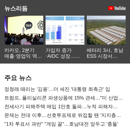
뉴스리듬
카카오, 2분기
가입자 증가
배터리 3사, 호남
매출·영업익 역대
·AIDC 성장…
ESS 시장서
최대…에이전트
SKT 2분기 성장
‘격돌’
AI 수익화 관건
본궤도
주요 뉴스
정청래 때리는 '김용'…더 세진 '대통령 최측근' 입
트럼프, 폴리실리콘 파생상품에 15% 관세…"미 산업
재건"
전세사기 피해주택 매입 1만호 돌파…누적 피해자
4만278명
문제는 전대 이후…선호투표제로 뒤집힐 땐 '지지층
불복'
"1차 투표서 과반" "게임 끝"…호남대전 앞두고 '충돌'