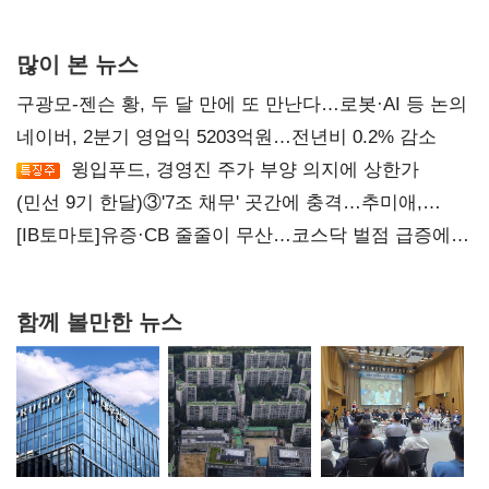
많이 본 뉴스
구광모-젠슨 황, 두 달 만에 또 만난다…로봇·AI 등 논의
네이버, 2분기 영업익 5203억원…전년비 0.2% 감소
윙입푸드, 경영진 주가 부양 의지에 상한가
(민선 9기 한달)③'7조 채무' 곳간에 충격…추미애,
20년만에 '비상재정' 선언 승부수
[IB토마토]유증·CB 줄줄이 무산…코스닥 벌점 급증에
상폐 압박
함께 볼만한 뉴스