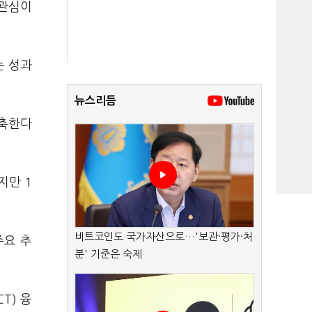
 관심이
는 성과
뉴스리듬
구축한다
지만 1
비트코인도 국가자산으로…'보관·평가·처
주요 추
분' 기준은 숙제
T) 융