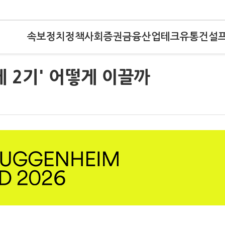
속보
정치
정책
사회
증권
금융
산업
테크
유통
건설
제 2기' 어떻게 이끌까