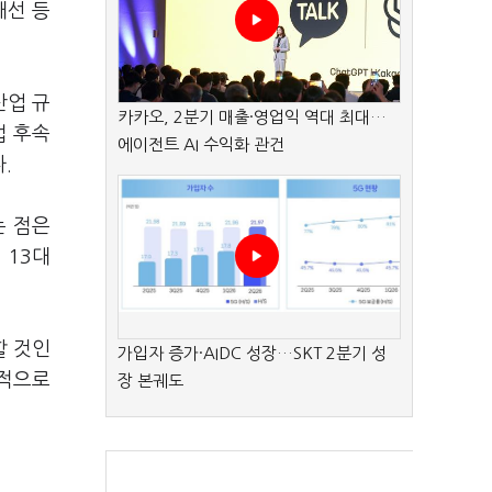
개선 등
산업 규
카카오, 2분기 매출·영업익 역대 최대…
법 후속
에이전트 AI 수익화 관건
.
는 점은
 13대
할 것인
가입자 증가·AIDC 성장…SKT 2분기 성
과적으로
장 본궤도