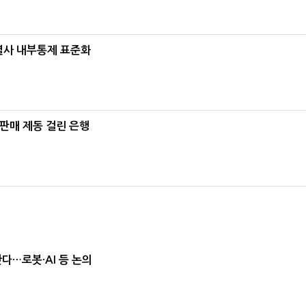
계열사 내부통제 표준화
 판매 제동 걸린 은행
난다…로봇·AI 등 논의