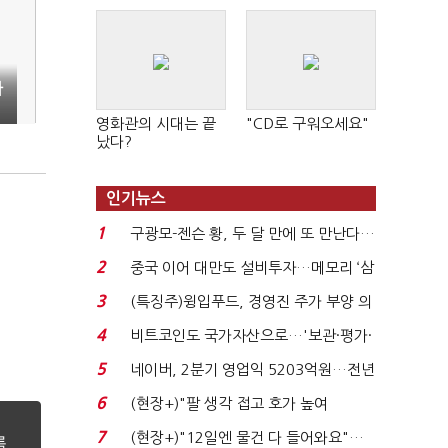
사
영화관의 시대는 끝
"CD로 구워오세요"
났다?
인기뉴스
1
구광모-젠슨 황, 두 달 만에 또 만난다…
로봇·AI 등 논...
2
중국 이어 대만도 설비투자…메모리 ‘삼
국전쟁’
3
(특징주)윙입푸드, 경영진 주가 부양 의
지에 상한가...
4
비트코인도 국가자산으로…'보관·평가·
처분' 기준은 ...
5
네이버, 2분기 영업익 5203억원…전년
비 0.2% 감소...
6
(현장+)"팔 생각 접고 호가 높여
요"…'덜 똘똘한 한 채' 20...
7
(현장+)"12일엔 물건 다 들어와요"…