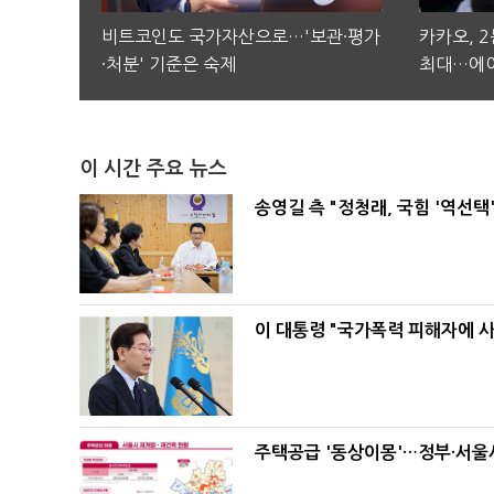
비트코인도 국가자산으로…'보관·평가
카카오, 
·처분' 기준은 숙제
최대…에이
이 시간 주요 뉴스
송영길 측 "정청래, 국힘 '역선
이 대통령 "국가폭력 피해자에 
주택공급 '동상이몽'…정부·서울시