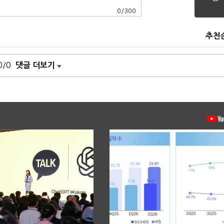
0
/
300
추천
0/0
댓글 더보기