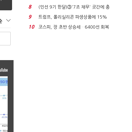
빈 매대 채우며 문 연 ...
8
(민선 9기 한달)③'7조 채무' 곳간에 충
격…추미애, 20년...
9
트럼프, 폴리실리콘 파생상품에 15%
순
관세…"미 산업 재건"...
10
코스피, 장 초반 상승세…6400선 회복
시도