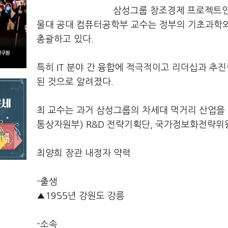
삼성그룹 창조경제 프로젝트인
울대 공대 컴퓨터공학부 교수는 정부의 기초과학와 
총괄하고 있다.
특히 IT 분야 간 융합에 적극적이고 리더십과 추
된 것으로 알려졌다.
최 교수는 과거 삼성그룹의 차세대 먹거리 산업을 
통상자원부) R&D 전략기획단, 국가정보화전략위
최양희 장관 내정자 약력
-출생
▲1955년 강원도 강릉
-소속