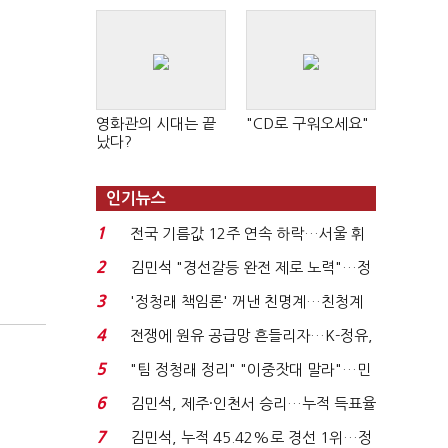
영화관의 시대는 끝
"CD로 구워오세요"
났다?
인기뉴스
1
전국 기름값 12주 연속 하락…서울 휘
발윳값 1909원...
2
김민석 "경선갈등 완전 제로 노력"…정
청래 "반명 공세 사...
3
'정청래 책임론' 꺼낸 친명계…친청계
는 추가투표 때리기...
4
전쟁에 원유 공급망 흔들리자…K-정유,
에너지안보 핵심...
5
"팀 정청래 정리" "이중잣대 말라"…민
주 최고위원 계파 다...
6
김민석, 제주·인천서 승리…누적 득표율
'1위 탈환'(종합)...
7
김민석, 누적 45.42%로 경선 1위…정