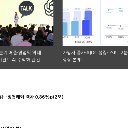
2분기 매출·영업익 역대
가입자 증가·AIDC 성장…SKT 2
전트 AI 수익화 관건
성장 본궤도
1위…정청래와 격차 0.86%p(2보)