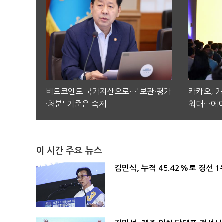
비트코인도 국가자산으로…'보관·평가
카카오, 
·처분' 기준은 숙제
최대…에이
이 시간 주요 뉴스
김민석, 누적 45.42%로 경선 