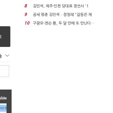
청래와 격차 0.86%p(...
8
김민석, 제주·인천 당대표 경선서 '1
위'(1보)...
9
공세 멈춘 김민석…정청래 "갈등은 제
가 수습"
10
구광모-젠슨 황, 두 달 만에 또 만난다…
로봇·AI 등 논...
순