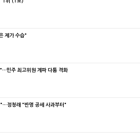
1위'(1보)
은 제가 수습"
라"…민주 최고위원 계파 다툼 격화
"…정청래 "반명 공세 사과부터"