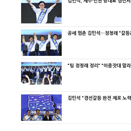
김민석, 제주·인천 당대표 경선서 '
공세 멈춘 김민석…정청래 "갈등
"팀 정청래 정리" "이중잣대 말
김민석 "경선갈등 완전 제로 노력