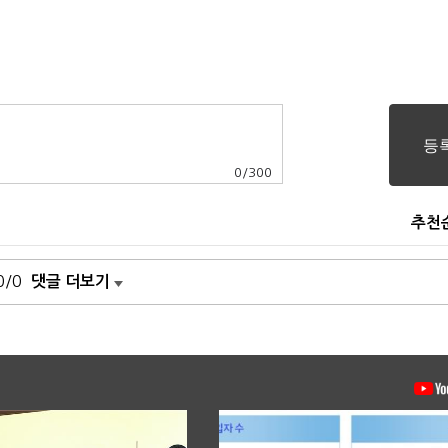
0
/
300
추천
0/0
댓글 더보기