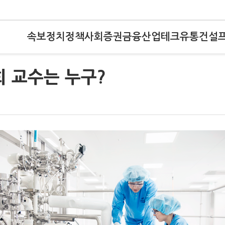
속보
정치
정책
사회
증권
금융
산업
테크
유통
건설
희 교수는 누구?