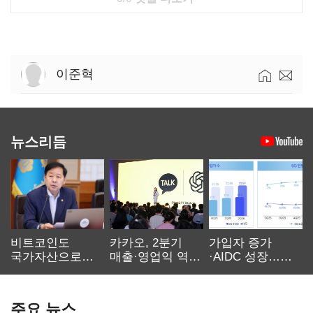
이준혁
뉴스리듬
비트코인도
카카오, 2분기
가입자 증가
국가자산으로…'
매출·영업익 역대
·AIDC 성장…
보관·평가·처분'
최대…에이전트
SKT 2분기 성장
기준은 숙제
AI 수익화 관건
본궤도
주요 뉴스