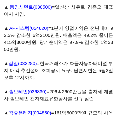
▲
동양시멘트(038500)
=일신상 사유로 김종오 대표
이사 사임.
▲
AP시스템(054620)
=1분기 영업이익은 전년대비 9
2.3% 감소한 6억2100만원. 매출액은 49.2% 줄어든
415억3000만원, 당기순이익은 97.9% 감소한 1억33
00만원.
▲
삼일(032280)
=한국거래소가 화물자동차터미널 부
지 매각 추진설에 조회공시 요구. 답변시한은 5월2일
오후 12시까지.
▲
솔브레인(036830)
=206억2600만원을 출자해 계열
사 솔브레인 전자재료유한공사를 신규 설립.
▲
참좋은레져(094850)
=161억5000만원 규모의 사옥