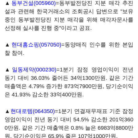
▲
동부건설(005960)
=동부발전당진 지분 매각 추진
설과 관련해 한국거래소의 조회공시 답변으로 "보유
중인 동부발전당진 지분 매각을 위해 매각자문사를
선정해 실사를 진행 중"이라고 공표.
▲
현대홈쇼핑(057050)
=동양매직 인수를 위한 본입
찰 참여.
▲
일동제약(000230)
=1분기 잠정 영업이익이 전년
동기 대비 36.03% 줄어든 34억1300만원. 같은 기간
매출액은 4.79% 증가한 873억7900만원, 당기순이익
은 41.93% 감소한 33억400만원.
▲
현대로템(064350)
=1분기 연결재무재표 기준 잠정
영업이익이 전년 동기 대비 54.5% 감소한 201억360
0만원. 같은 기간 매출액은 0.8% 늘은 6983억8800만
원, 당기순이익은 65.9% 줄은 107억1000만원.