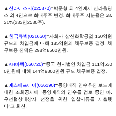
▲
신라에스지(025870)
=박준형 외 4인에서 신라홀딩
스 외 4인으로 최대주주 변경. 최대주주 지분율은 58.
31%(233만2530주).
▲
한국큐빅(021650)
=자회사 삼신화학공업 150억원
규모의 차입금에 대해 185억원의 채무보증 결정. 채
무보증 잔액은 298억8500만원.
▲
KH바텍(060720)
=중국 현지법인 차입금 111억530
0만원에 대해 144억9800만원 규모 채무보증 결정.
▲
에스에프에이(056190)
=동양매직 인수추진 보도에
대한 조회공시에 "동양매직의 인수를 검토 중인 바,
우선협상대상자 선정을 위한 입찰서류를 제출했
다"고 회신.