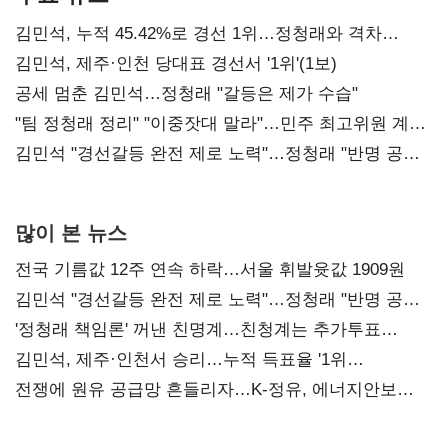
김민석, 누적 45.42%로 경선 1위…정청래와 격차
0.86%p(2보)
김민석, 제주·인천 당대표 경선서 '1위'(1보)
공세 멈춘 김민석…정청래 "갈등은 제가 수습"
"팀 정청래 정리" "이중잣대 말라"…민주 최고위원 계파
다툼 격화
김민석 "경선갈등 완전 제로 노력"…정청래 "반명 공세
사과부터"
많이 본 뉴스
전국 기름값 12주 연속 하락…서울 휘발윳값 1909원
김민석 "경선갈등 완전 제로 노력"…정청래 "반명 공세
사과부터"
'정청래 책임론' 꺼낸 친명계…친청계는 추가투표
때리기
김민석, 제주·인천서 승리…누적 득표율 '1위
탈환'(종합)
전쟁에 원유 공급망 흔들리자…K-정유, 에너지안보
핵심으로 재부상