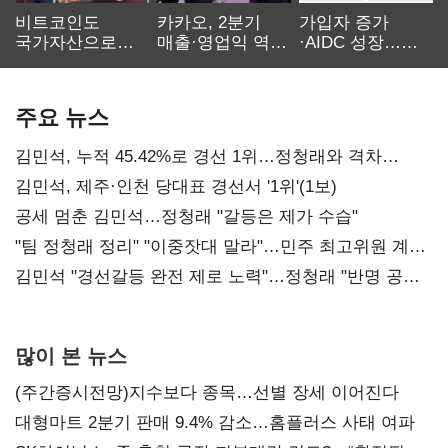
비트코인도
카카오, 2분기
가입자 증가
국가자산으로…'
매출·영업익 역대
·AIDC 성장…
보관·평가·처분'
최대…에이전트
SKT 2분기 성장
기준은 숙제
AI 수익화 관건
본궤도
주요 뉴스
김민석, 누적 45.42%로 경선 1위…정청래와 격차
0.86%p(2보)
김민석, 제주·인천 당대표 경선서 '1위'(1보)
공세 멈춘 김민석…정청래 "갈등은 제가 수습"
"팀 정청래 정리" "이중잣대 말라"…민주 최고위원 계파
다툼 격화
김민석 "경선갈등 완전 제로 노력"…정청래 "반명 공세
사과부터"
많이 본 뉴스
(주간증시전망)지수보다 종목…선별 장세 이어진다
대형마트 2분기 판매 9.4% 감소…홈플러스 사태 여파