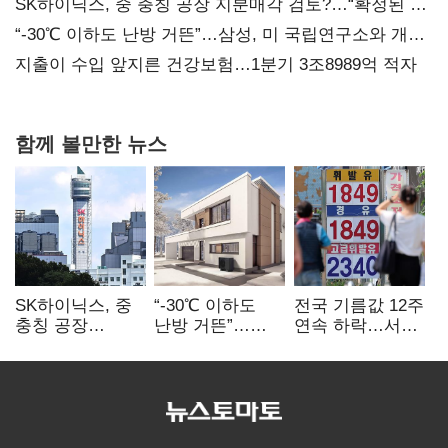
SK하이닉스, 중 충칭 공장 지분매각 검토?…“확정된 바
없어”
“-30℃ 이하도 난방 거뜬”…삼성, 미 국립연구소와 개발
협력
지출이 수입 앞지른 건강보험…1분기 3조8989억 적자
함께 볼만한 뉴스
SK하이닉스, 중
“-30℃ 이하도
전국 기름값 12주
충칭 공장
난방 거뜬”…
연속 하락…서울
지분매각
삼성, 미
휘발윳값 1909원
검토?…“확정된
국립연구소와
바 없어”
개발 협력