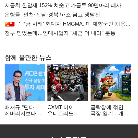
시금치 한달새 152% 치솟고 가금류 90만마리 폐사
은행들, 인천·전남·경북 57조 금고 쟁탈전
‘구금 사태’ 현대차 HMGMA, 미 재향군인 채용
확대로 분위기 반전
정부 믿었는데…임대사업자 "세금 더 내라" 분통
함께 볼만한 뉴스
배재규 "단타·
CXMT 이어
급락장에 꺾인
레버리지보다
유니트리도
국장 열기…개인
성장산업
출격…국내 증시
자금도 다시
장기투자…
영향 '촉각'
해외로
변동성 견뎌야"