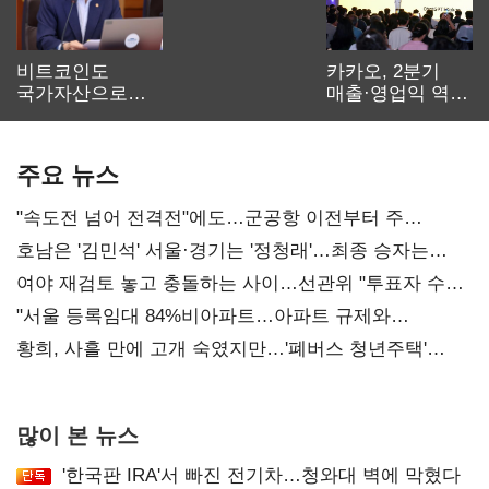
비트코인도
카카오, 2분기
국가자산으로…'
매출·영업익 역대
보관·평가·처분'
최대…에이전트
기준은 숙제
AI 수익화 관건
주요 뉴스
"속도전 넘어 전격전"에도…군공항 이전부터 주
52시간까지 '뇌관'
호남은 '김민석' 서울·경기는 '정청래'…최종 승자는
'안갯속'
여야 재검토 놓고 충돌하는 사이…선관위 "투표자 수
오차 당연"
"서울 등록임대 84%비아파트…아파트 규제와
달리해야"
황희, 사흘 만에 고개 숙였지만…'폐버스 청년주택'
후폭풍
많이 본 뉴스
'한국판 IRA'서 빠진 전기차…청와대 벽에 막혔다