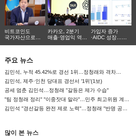
비트코인도
카카오, 2분기
가입자 증가
국가자산으로…'
매출·영업익 역대
·AIDC 성장…
보관·평가·처분'
최대…에이전트
SKT 2분기 성장
기준은 숙제
AI 수익화 관건
본궤도
주요 뉴스
김민석, 누적 45.42%로 경선 1위…정청래와 격차
0.86%p(2보)
김민석, 제주·인천 당대표 경선서 '1위'(1보)
공세 멈춘 김민석…정청래 "갈등은 제가 수습"
"팀 정청래 정리" "이중잣대 말라"…민주 최고위원 계파
다툼 격화
김민석 "경선갈등 완전 제로 노력"…정청래 "반명 공세
사과부터"
많이 본 뉴스