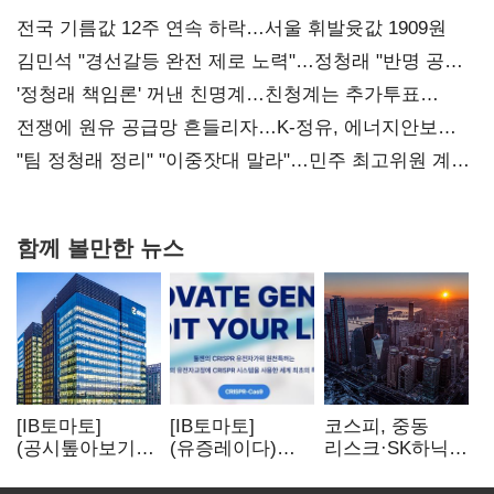
전국 기름값 12주 연속 하락…서울 휘발윳값 1909원
김민석 "경선갈등 완전 제로 노력"…정청래 "반명 공세
사과부터"
'정청래 책임론' 꺼낸 친명계…친청계는 추가투표
때리기
전쟁에 원유 공급망 흔들리자…K-정유, 에너지안보
핵심으로 재부상
"팀 정청래 정리" "이중잣대 말라"…민주 최고위원 계파
다툼 격화
함께 볼만한 뉴스
[IB토마토]
[IB토마토]
코스피, 중동
(공시톺아보기)
(유증레이다)
리스크·SK하닉
수주 공시, 왜
툴젠, 조달액
5% 급락에
바로 매출로
3분의 1 토막…
뒷걸음