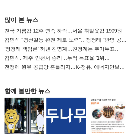
사과부터"
많이 본 뉴스
전국 기름값 12주 연속 하락…서울 휘발윳값 1909원
김민석 "경선갈등 완전 제로 노력"…정청래 "반명 공세
사과부터"
'정청래 책임론' 꺼낸 친명계…친청계는 추가투표
때리기
김민석, 제주·인천서 승리…누적 득표율 '1위
탈환'(종합)
전쟁에 원유 공급망 흔들리자…K-정유, 에너지안보
핵심으로 재부상
함께 볼만한 뉴스