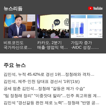
뉴스리듬
비트코인도
카카오, 2분기
가입자 증가
국가자산으로…'
매출·영업익 역대
·AIDC 성장…
보관·평가·처분'
최대…에이전트
SKT 2분기 성장
기준은 숙제
AI 수익화 관건
본궤도
주요 뉴스
김민석, 누적 45.42%로 경선 1위…정청래와 격차
0.86%p(2보)
김민석, 제주·인천 당대표 경선서 '1위'(1보)
공세 멈춘 김민석…정청래 "갈등은 제가 수습"
"팀 정청래 정리" "이중잣대 말라"…민주 최고위원 계파
다툼 격화
김민석 "경선갈등 완전 제로 노력"…정청래 "반명 공세