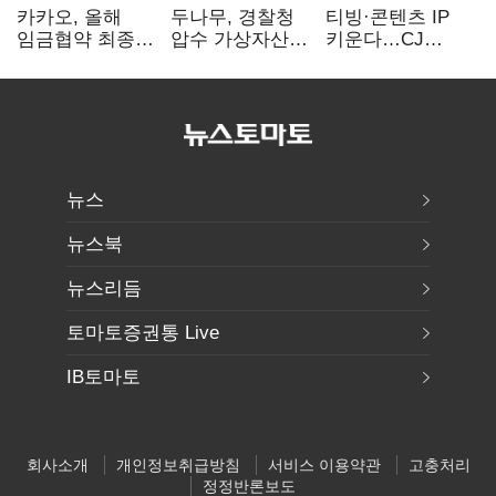
카카오, 올해
두나무, 경찰청
티빙·콘텐츠 IP
임금협약 최종
압수 가상자산
키운다…CJ
타결…연봉 6.3%
보관 맡는다…
ENM, 하반기
인상·격려금
커스터디 사업
글로벌 확장 가속
300만원
최종 낙찰
뉴스
뉴스북
뉴스리듬
토마토증권통 Live
IB토마토
회사소개
개인정보취급방침
서비스 이용약관
고충처리
정정반론보도