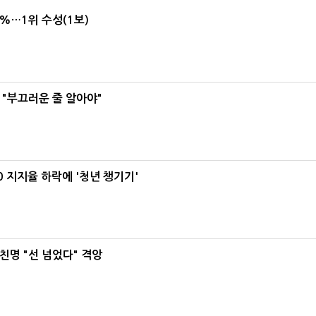
4%…1위 수성(1보)
 "부끄러운 줄 알아야"
0 지지율 하락에 '청년 챙기기'
친명 "선 넘었다" 격앙