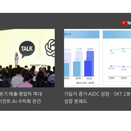
2분기 매출·영업익 역대
가입자 증가·AIDC 성장…SKT 2
전트 AI 수익화 관건
성장 본궤도