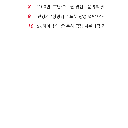
침체에 재무 ...
8
'100만' 호남·수도권 경선…운명의 일
주일
9
친명계 "정청래 지도부 당정 엇박자"…
친청계 "신천지 오...
10
SK하이닉스, 중 충칭 공장 지분매각 검
토?…“확정된 바...