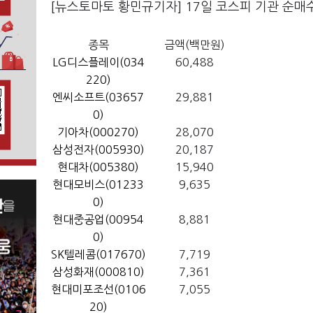
[뉴스토마토 황민규기자] 17일 코스피 기관 순매
종목
금액(백만원)
LG디스플레이(034
60,488
220)
엔씨소프트(03657
29,881
0)
기아차(000270)
28,070
삼성전자(005930)
20,187
현대차(005380)
15,940
현대모비스(01233
9,635
0)
현대중공업(00954
8,881
0)
SK텔레콤(017670)
7,719
삼성화재(000810)
7,361
현대미포조선(0106
7,055
20)