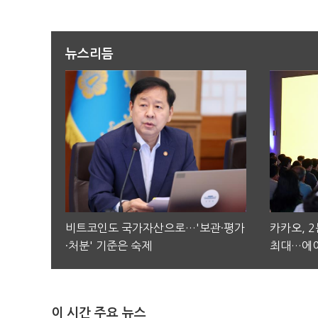
뉴스리듬
비트코인도 국가자산으로…'보관·평가
카카오, 
·처분' 기준은 숙제
최대…에이
이 시간 주요 뉴스