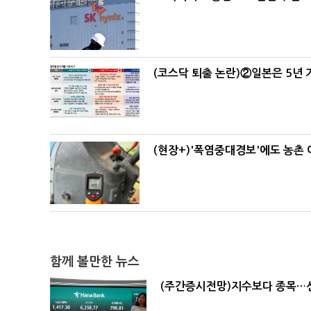
(코스닥 퇴출 논란)②일본은 5년
(현장+)'폭염중대경보'에도 농촌
함께 볼만한 뉴스
(주간증시전망)지수보다 종목…