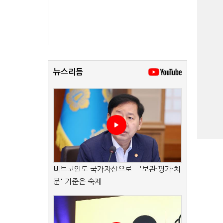
뉴스리듬
비트코인도 국가자산으로…'보관·평가·처
분' 기준은 숙제