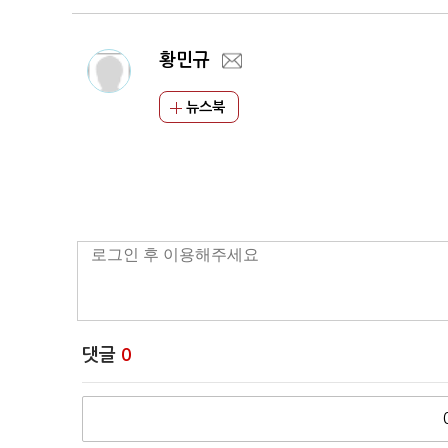
황민규
뉴스북
댓글
0