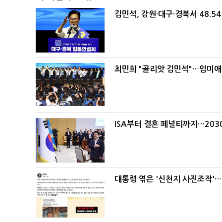
김민석, 강원·대구·경북서 48.5
최민희 "골리앗 김민석"…임미애
ISA부터 결혼 페널티까지…203
대통령 엮은 '신천지 사진조작'…