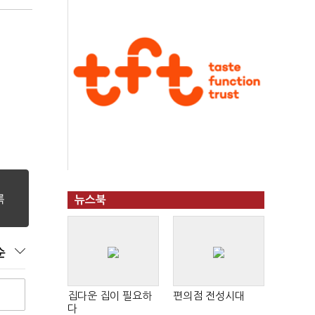
뉴스북
순
집다운 집이 필요하
편의점 전성시대
다