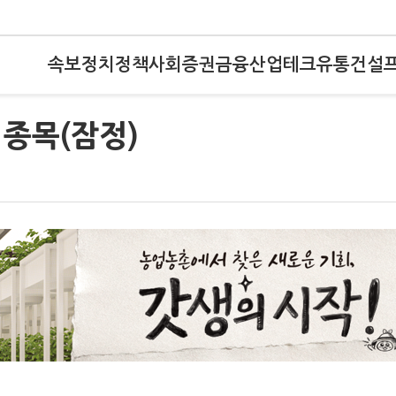
속보
정치
정책
사회
증권
금융
산업
테크
유통
건설
종목(잠정)