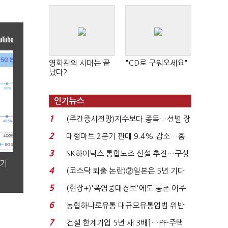
영화관의 시대는 끝
"CD로 구워오세요"
났다?
인기뉴스
1
(주간증시전망)지수보다 종목…선별 장
세 이어진다...
2
대형마트 2분기 판매 9.4% 감소…홈
플러스 사태 여파...
3
SK하이닉스 통합노조 신설 추진…구성
분기
원 간 성과급 불...
4
(코스닥 퇴출 논란)②일본은 5년 기다
려주는데 우리는 ...
5
(현장+)'폭염중대경보'에도 농촌 이주
노동자는 강행군…'야...
6
농협하나로유통 대규모유통업법 위반
적발…공정위, 과...
7
건설 한계기업 5년 새 3배↑…PF·주택