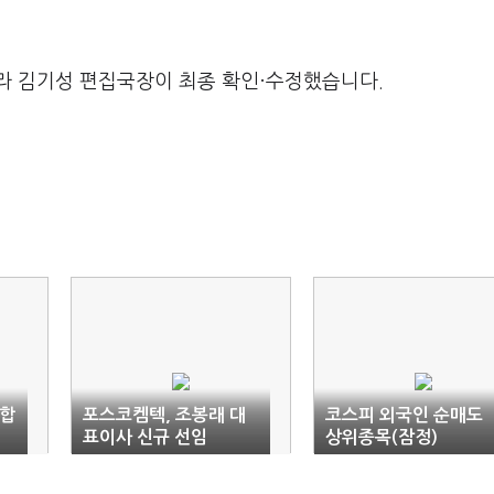
라 김기성 편집국장이 최종 확인·수정했습니다.
조합
포스코켐텍, 조봉래 대
코스피 외국인 순매도
표이사 신규 선임
상위종목(잠정)