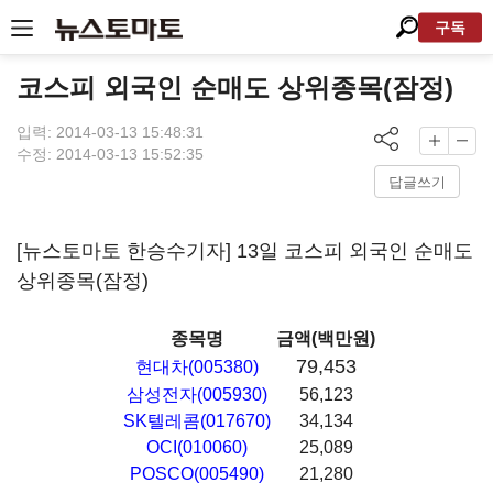
구독
코스피 외국인 순매도 상위종목(잠정)
입력: 2014-03-13 15:48:31
수정: 2014-03-13 15:52:35
답글쓰기
[뉴스토마토 한승수기자] 13일 코스피 외국인 순매도
상위종목(잠정)
종목명
금액(백만원)
79,453
현대차(005380)
삼성전자(005930)
56,123
SK텔레콤(017670)
34,134
OCI(010060)
25,089
POSCO(005490)
21,280