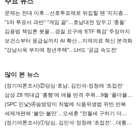
주요 뉴스
문제는 전대 이후…선호투표제로 뒤집힐 땐 '지지층
불복'
"1차 투표서 과반" "게임 끝"…호남대전 앞두고 '충돌'
김용범 책임론 봇물…경질 요구에 'ETF 특검' 주장까지
보건소부터 응급실까지 AI 확산…지역의료 혁신 본격화
"강남사옥 부지에 청년주택"…LH도 '공급 속도전'
많이 본 뉴스
(정기여론조사)②당심·호남, 김민석-정청래 '초접전'
삼성 Z8 역대급 ‘흥행’에 애플 반격 주목…9월 ‘폴더블
대전’
(SPC 민낯)④솜방망이 처벌에 식품위생법 위반 반복
세제개편에 ‘불안·불만’…오세훈 "전월세 구하기 더
힘들어질 것"
(정기여론조사)①당심, 김민석·정청래 '초접전'…대통령
지지도 '50% 아래로'(종합)