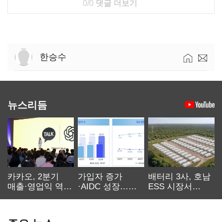
0/0
댓글 더보기
한승수
뉴스리듬
카카오, 2분기
가입자 증가
배터리 3사, 호남
매출·영업익 역대
·AIDC 성장…
ESS 시장서
최대…에이전트
SKT 2분기 성장
‘격돌’
AI 수익화 관건
본궤도