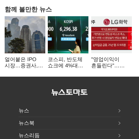
함께 볼만한 뉴스
얼어붙은 IPO
코스피, 반도체
"영업이익이
시장…증권사,
쇼크에 4%대
흔들린다"…
하반기 '대어
급락…코스닥은
화학주, IFRS
전쟁' 기대
5거래일째 상승
18에 취약
뉴스
뉴스북
뉴스리듬