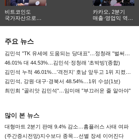
비트코인도
카카오, 2분기
국가자산으로…'
매출·영업익 역대
보관·평가·처분'
최대…에이전트
기준은 숙제
AI 수익화 관건
주요 뉴스
김민석 "TK 유세에 도움되는 당대표"…정청래 "벌써
대표된 양 당직 배분"
46.01% 대 44.53%…김민석·정청래 '초박빙'(종합)
김민석 누적 46.01%…'격전지' 호남 앞두고 1위 지켰다
(2보)
김민석, 강원·대구·경북서 48.54%…1위 수성(1보)
최민희 "골리앗 김민석"…임미애 "부끄러운 줄 알아야"
많이 본 뉴스
대형마트 2분기 판매 9.4% 감소…홈플러스 사태 여파
(주간증시전망)지수보다 종목…선별 장세 이어진다