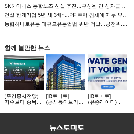
SK하이닉스 통합노조 신설 추진…구성원 간 성과급
불만 확산
건설 한계기업 5년 새 3배↑…PF·주택 침체에 재무 부담
확대
농협하나로유통 대규모유통업법 위반 적발…공정위,
과징금 4억6200만원 부과
함께 볼만한 뉴스
(주간증시전망)
[IB토마토]
[IB토마토]
지수보다 종목…
(공시톺아보기)
(유증레이다)
선별 장세
수주 공시, 왜
툴젠, 조달액
이어진다
바로 매출로
3분의 1 토막…
잡히지 않을까
특허소송
비용부터 챙긴다