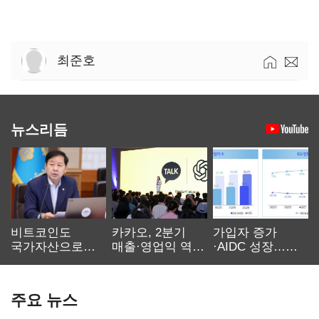
최준호
뉴스리듬
비트코인도
카카오, 2분기
가입자 증가
국가자산으로…'
매출·영업익 역대
·AIDC 성장…
보관·평가·처분'
최대…에이전트
SKT 2분기 성장
기준은 숙제
AI 수익화 관건
본궤도
주요 뉴스