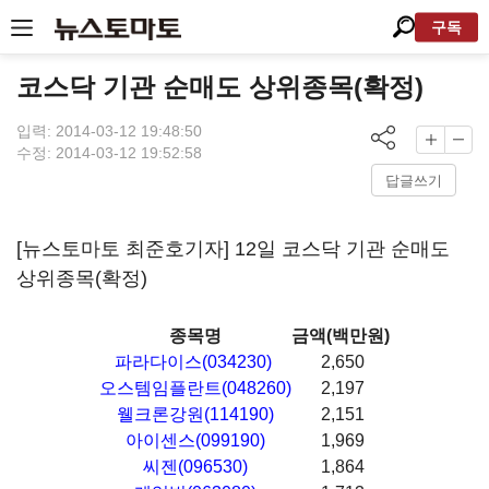
구독
코스닥 기관 순매도 상위종목(확정)
입력: 2014-03-12 19:48:50
수정: 2014-03-12 19:52:58
답글쓰기
[뉴스토마토 최준호기자] 12일 코스닥 기관 순매도
상위종목(확정)
종목명
금액(백만원)
파라다이스(034230)
2,650
오스템임플란트(048260)
2,197
웰크론강원(114190)
2,151
아이센스(099190)
1,969
씨젠(096530)
1,864