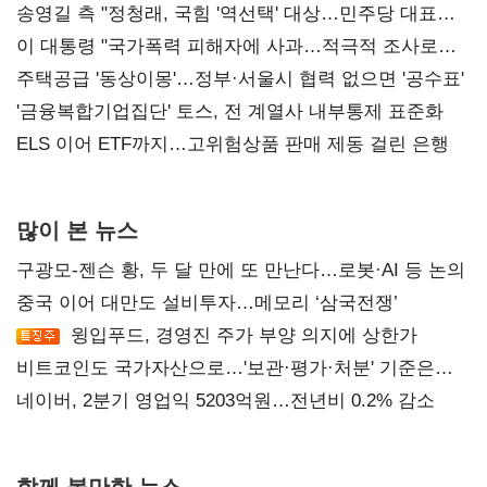
송영길 측 "정청래, 국힘 '역선택' 대상…민주당 대표로
총선 지휘 못해"
이 대통령 "국가폭력 피해자에 사과…적극적 조사로
진실 밝혀야"
주택공급 '동상이몽'…정부·서울시 협력 없으면 '공수표'
'금융복합기업집단' 토스, 전 계열사 내부통제 표준화
ELS 이어 ETF까지…고위험상품 판매 제동 걸린 은행
많이 본 뉴스
구광모-젠슨 황, 두 달 만에 또 만난다…로봇·AI 등 논의
중국 이어 대만도 설비투자…메모리 ‘삼국전쟁’
윙입푸드, 경영진 주가 부양 의지에 상한가
비트코인도 국가자산으로…'보관·평가·처분' 기준은
숙제
네이버, 2분기 영업익 5203억원…전년비 0.2% 감소
함께 볼만한 뉴스