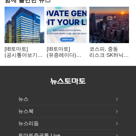
[IB토마토]
[IB토마토]
코스피, 중동
(공시톺아보기)
(유증레이다)
리스크·SK하닉
수주 공시, 왜
툴젠, 조달액
5% 급락에
바로 매출로
3분의 1 토막…
뒷걸음
잡히지 않을까
특허소송
비용부터 챙긴다
뉴스
뉴스북
뉴스리듬
토마토증권통 Live