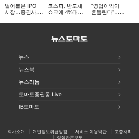
얼어붙은 IPO
코스피, 반도체
"영업이익이
시장…증권사,
쇼크에 4%대
흔들린다"…
하반기 '대어
급락…코스닥은
화학주, IFRS
전쟁' 기대
5거래일째 상승
18에 취약
뉴스
뉴스북
뉴스리듬
토마토증권통 Live
IB토마토
회사소개
개인정보취급방침
서비스 이용약관
고충처리
정정반론보도