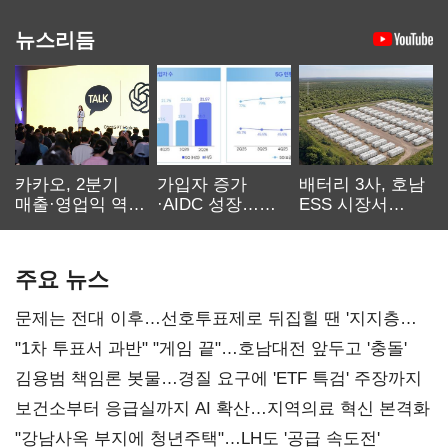
뉴스리듬
카카오, 2분기
가입자 증가
배터리 3사, 호남
매출·영업익 역대
·AIDC 성장…
ESS 시장서
최대…에이전트
SKT 2분기 성장
‘격돌’
AI 수익화 관건
본궤도
주요 뉴스
문제는 전대 이후…선호투표제로 뒤집힐 땐 '지지층
불복'
"1차 투표서 과반" "게임 끝"…호남대전 앞두고 '충돌'
김용범 책임론 봇물…경질 요구에 'ETF 특검' 주장까지
보건소부터 응급실까지 AI 확산…지역의료 혁신 본격화
"강남사옥 부지에 청년주택"…LH도 '공급 속도전'