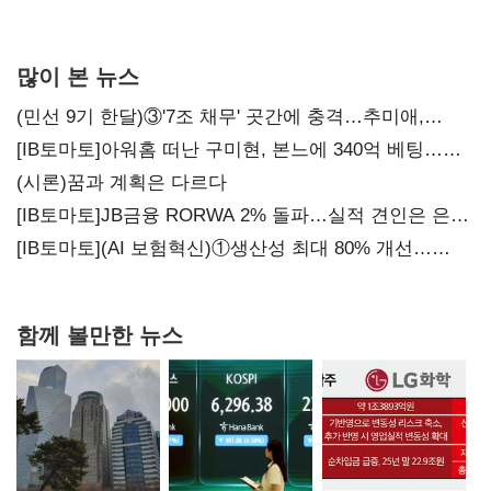
많이 본 뉴스
(민선 9기 한달)③'7조 채무' 곳간에 충격…추미애,
20년만에 '비상재정' 선언 승부수
[IB토마토]아워홈 떠난 구미현, 본느에 340억 베팅…
가족 지배체제 구축
(시론)꿈과 계획은 다르다
[IB토마토]JB금융 RORWA 2% 돌파…실적 견인은 은행
아닌 캐피탈
[IB토마토](AI 보험혁신)①생산성 최대 80% 개선…
현실은 '실행 격차'
함께 볼만한 뉴스