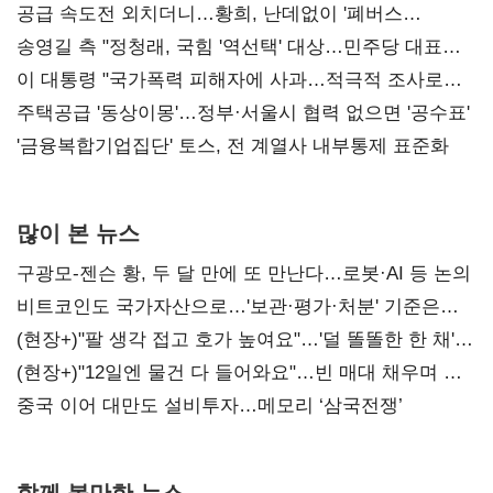
공급 속도전 외치더니…황희, 난데없이 '폐버스
리모델링' 제안
송영길 측 "정청래, 국힘 '역선택' 대상…민주당 대표로
총선 지휘 못해"
이 대통령 "국가폭력 피해자에 사과…적극적 조사로
진실 밝혀야"
주택공급 '동상이몽'…정부·서울시 협력 없으면 '공수표'
'금융복합기업집단' 토스, 전 계열사 내부통제 표준화
많이 본 뉴스
구광모-젠슨 황, 두 달 만에 또 만난다…로봇·AI 등 논의
비트코인도 국가자산으로…'보관·평가·처분' 기준은
숙제
(현장+)"팔 생각 접고 호가 높여요"…'덜 똘똘한 한 채'
20억 키맞추기
(현장+)"12일엔 물건 다 들어와요"…빈 매대 채우며 문
연 홈플러스
중국 이어 대만도 설비투자…메모리 ‘삼국전쟁’
함께 볼만한 뉴스