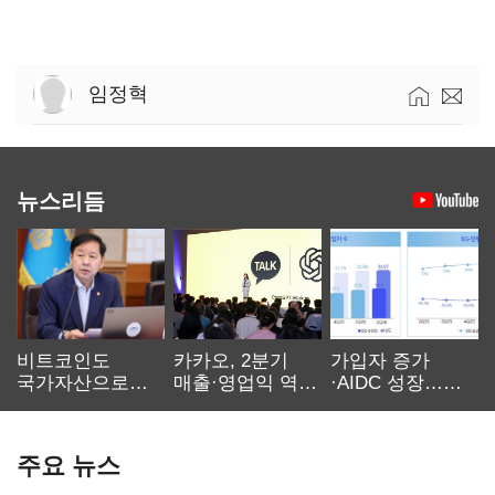
임정혁
뉴스리듬
비트코인도
카카오, 2분기
가입자 증가
국가자산으로…'
매출·영업익 역대
·AIDC 성장…
보관·평가·처분'
최대…에이전트
SKT 2분기 성장
기준은 숙제
AI 수익화 관건
본궤도
주요 뉴스