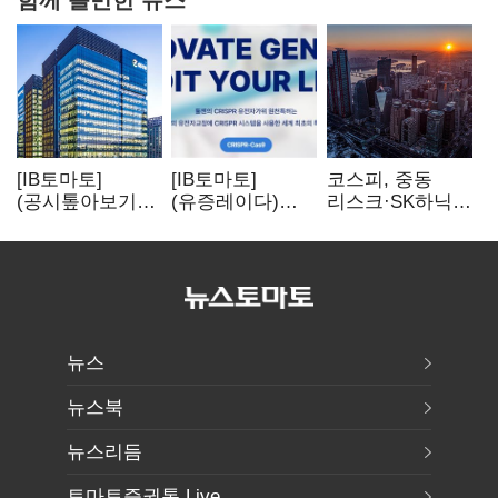
[IB토마토]
[IB토마토]
코스피, 중동
(공시톺아보기)
(유증레이다)
리스크·SK하닉
수주 공시, 왜
툴젠, 조달액
5% 급락에
바로 매출로
3분의 1 토막…
뒷걸음
잡히지 않을까
특허소송
비용부터 챙긴다
뉴스
뉴스북
뉴스리듬
토마토증권통 Live