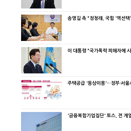
송영길 측 "정청래, 국힘 '역선
이 대통령 "국가폭력 피해자에 
주택공급 '동상이몽'…정부·서울시
'금융복합기업집단' 토스, 전 