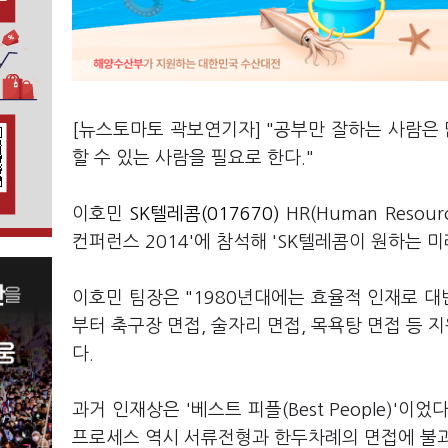
[뉴스토마토 곽보연기자] "공부만 잘하는 사람은 
할 수 있는 사람을 필요로 한다."
이호민
SK텔레콤(017670)
HR(Human Res
컨퍼런스 2014'에 참석해 'SK텔레콤이 원하는
이호민 팀장은 "1980년대에는 효율적 인재로 대
부터 축구장 면접, 술자리 면접, 목욕탕 면접 등
다.
과거 인재상은 '베스트 피플(Best People)'
프로세스 역시 서류전형과 한두차례의 면접에 불