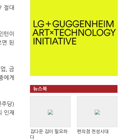
? 절대
"인턴이
으면 된
업, 금
청중에게
뉴스북
민주당)
의 인재
집다운 집이 필요하
편의점 전성시대
다