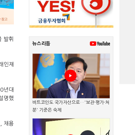
을 발휘
뉴스리듬
미래인재
90년대
 설명했
비트코인도 국가자산으로…'보관·평가·처
분' 기준은 숙제
, 채용