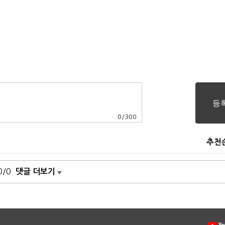
0
/
300
추천
0/0
댓글 더보기