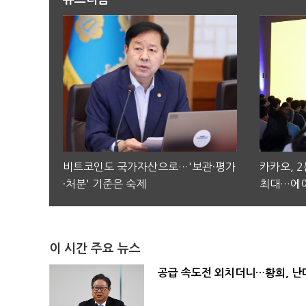
비트코인도 국가자산으로…'보관·평가
카카오, 
·처분' 기준은 숙제
최대…에이
이 시간 주요 뉴스
공급 속도전 외치더니…황희, 난