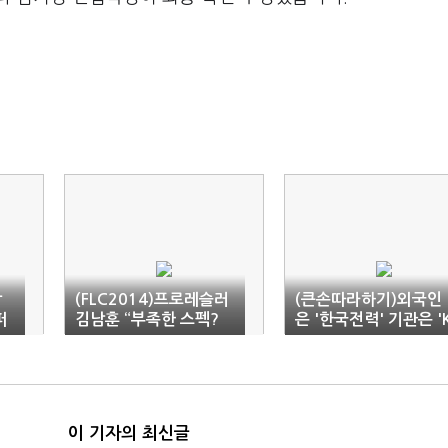
감
(FLC2014)프로레슬러
(큰손따라하기)외국인
퍼
김남훈 “부족한 스펙?
은 '한국전력' 기관은 '
열정으로 극복”
T&G'
이 기자의 최신글