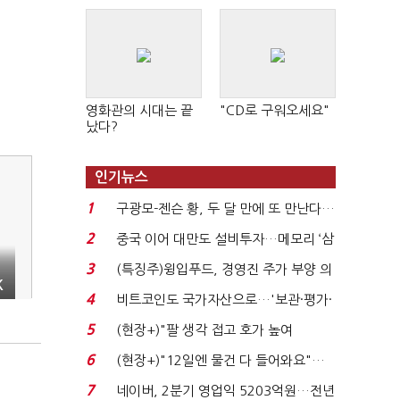
영화관의 시대는 끝
"CD로 구워오세요"
났다?
인기뉴스
1
구광모-젠슨 황, 두 달 만에 또 만난다…
로봇·AI 등 논...
2
중국 이어 대만도 설비투자…메모리 ‘삼
국전쟁’
3
(특징주)윙입푸드, 경영진 주가 부양 의
K
지에 상한가...
4
비트코인도 국가자산으로…'보관·평가·
처분' 기준은 ...
5
(현장+)"팔 생각 접고 호가 높여
요"…'덜 똘똘한 한 채' 20...
6
(현장+)"12일엔 물건 다 들어와요"…
빈 매대 채우며 문 연 ...
7
네이버, 2분기 영업익 5203억원…전년