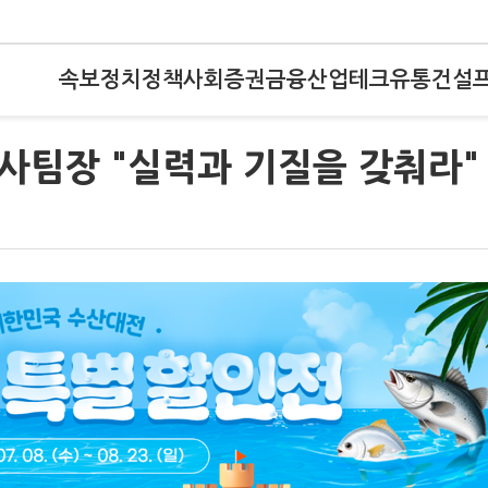
속보
정치
정책
사회
증권
금융
산업
테크
유통
건설
 인사팀장 "실력과 기질을 갖춰라"