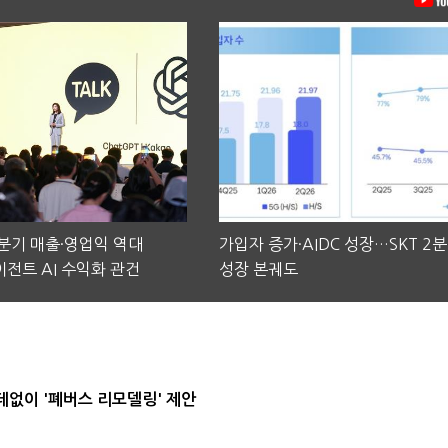
2분기 매출·영업익 역대
가입자 증가·AIDC 성장…SKT 2
전트 AI 수익화 관건
성장 본궤도
데없이 '폐버스 리모델링' 제안