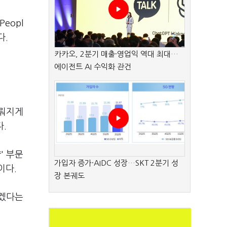
eopl
다.
카카오, 2분기 매출·영업익 역대 최대…
에이전트 AI 수익화 관건
이뤄지게
.
' 부문
가입자 증가·AIDC 성장…SKT 2분기 성
이다.
장 본궤도
하겠다는