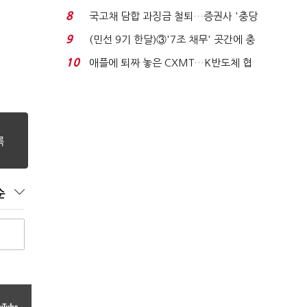
비 0.2% 감소...
8
국고채 담합 과징금 철퇴…증권사 '충당
금 폭탄' 우려...
9
(민선 9기 한달)③'7조 채무' 곳간에 충
격…추미애, 20년...
10
애플에 퇴짜 놓은 CXMT…K반도체 협
상력 ‘호재’...
순