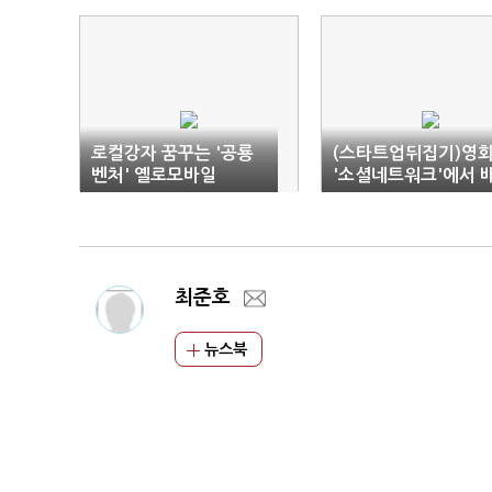
로컬강자 꿈꾸는 '공룡
(스타트업뒤집기)영
벤처' 옐로모바일
'소셜네트워크'에서 
워야할 것
최준호
뉴스북