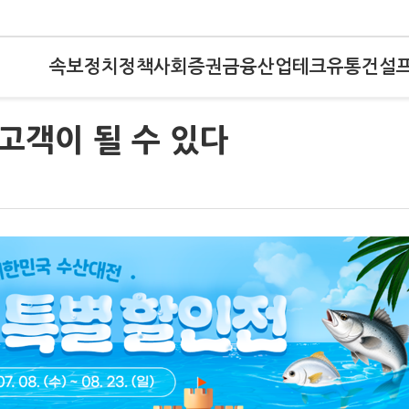
속보
정치
정책
사회
증권
금융
산업
테크
유통
건설
 고객이 될 수 있다