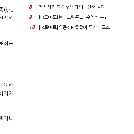
수혜 부상…세액공...
8
전세사기 피해주택 매입 1만호 돌파…
(cro
누적 피해자 4만2...
9
[IB토마토]현대그린푸드, 수익성 본궤
발전시키
도…실적 개선에 ...
10
[IB토마토]유증·CB 줄줄이 무산…코스
닥 벌점 급증에 ...
공유하는
이야’라
소비자가
 엔지니