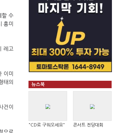
계할 수
시 흥미
이 레고
한 이미
봇형태의
뉴스북
 사건이
"CD로 구워오세요"
콘서트 전당대회
광적으로