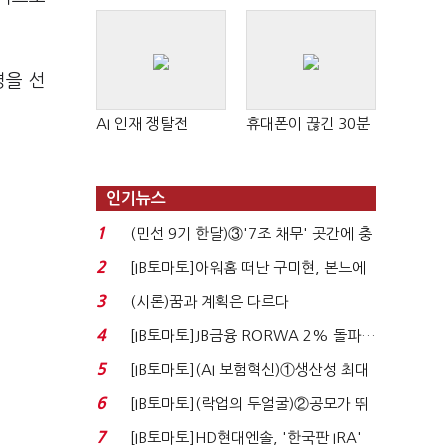
명을 선
AI 인재 쟁탈전
휴대폰이 끊긴 30분
인기뉴스
1
(민선 9기 한달)③'7조 채무' 곳간에 충
격…추미애, 20년...
2
[IB토마토]아워홈 떠난 구미현, 본느에
340억 베팅…가...
3
(시론)꿈과 계획은 다르다
4
[IB토마토]JB금융 RORWA 2% 돌파…
실적 견인은 은행 ...
5
[IB토마토](AI 보험혁신)①생산성 최대
80% 개선…현실...
6
[IB토마토](락업의 두얼굴)②공모가 뛰
자 첫날 매도…FI ...
7
[IB토마토]HD현대엔솔, '한국판 IRA'