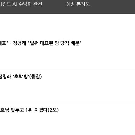
전트 AI 수익화 관건
성장 본궤도
대표"…정청래 "벌써 대표된 양 당직 배분"
정청래 '초박빙'(종합)
 호남 앞두고 1위 지켰다(2보)