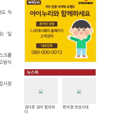
태도 차
는 '실
리스크를
사고방식
뉴스북
유럽시장
집다운 집이 필요하
편의점 전성시대
다