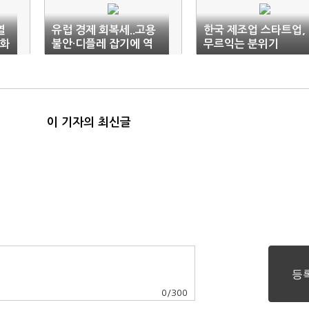
열
유럽 경제 회복세..고용
한국 제조업 스타트업,
강화
불안·디플레 잡기에 역
무르익는 분위기
부족
이 기자의 최신글
0
/
300