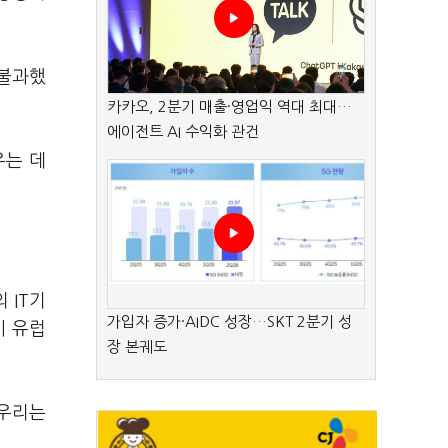
 불과했
카카오, 2분기 매출·영업익 역대 최대…
에이전트 AI 수익화 관건
우는 데
 IT기
가입자 증가·AIDC 성장…SKT 2분기 성
시 유럽
장 본궤도
 우리는