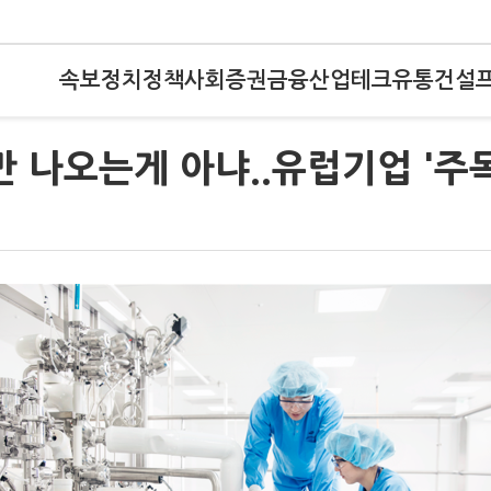
속보
정치
정책
사회
증권
금융
산업
테크
유통
건설
나오는게 아냐..유럽기업 '주목