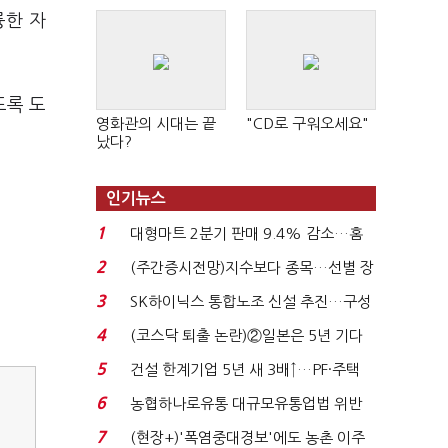
륭한 자
도록 도
영화관의 시대는 끝
"CD로 구워오세요"
났다?
인기뉴스
1
대형마트 2분기 판매 9.4% 감소…홈
플러스 사태 여파...
2
(주간증시전망)지수보다 종목…선별 장
세 이어진다...
3
SK하이닉스 통합노조 신설 추진…구성
원 간 성과급 불...
4
(코스닥 퇴출 논란)②일본은 5년 기다
려주는데 우리는 ...
5
건설 한계기업 5년 새 3배↑…PF·주택
침체에 재무 ...
6
농협하나로유통 대규모유통업법 위반
적발…공정위, 과...
7
(현장+)'폭염중대경보'에도 농촌 이주