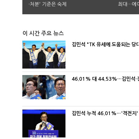
·처분' 기준은 숙제
최대…에이
이 시간 주요 뉴스
김민석 "TK 유세에 도움되는 당
46.01% 대 44.53%…김민석·
김민석 누적 46.01%…'격전지'