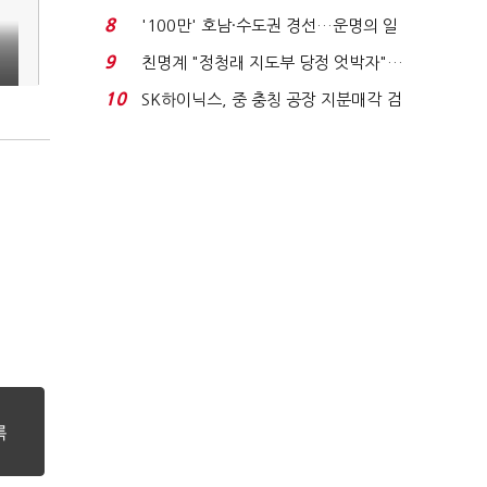
노동자는 강행군…'야...
8
'100만' 호남·수도권 경선…운명의 일
주일
9
친명계 "정청래 지도부 당정 엇박자"…
친청계 "신천지 오...
10
SK하이닉스, 중 충칭 공장 지분매각 검
토?…“확정된 바...