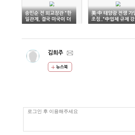
송민순 전 외교장관 "한
美·中 태양광 전쟁 가
일관계, 결국 미국이 더
조짐.."中업체 규제 
역할해야"
해라"
김희주
뉴스북