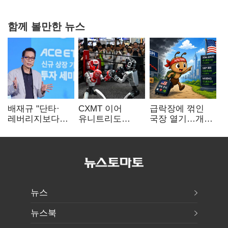
확대로 분위기 반전
함께 볼만한 뉴스
배재규 "단타·
CXMT 이어
급락장에 꺾인
레버리지보다
유니트리도
국장 열기…개인
성장산업
출격…국내 증시
자금도 다시
장기투자…
영향 '촉각'
해외로
변동성 견뎌야"
뉴스
뉴스북