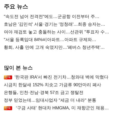
주요 뉴스
"속도전 넘어 전격전"에도…군공항 이전부터 주
52시간까지 '뇌관'
호남은 '김민석' 서울·경기는 '정청래'…최종 승자는
'안갯속'
여야 재검토 놓고 충돌하는 사이…선관위 "투표자 수
오차 당연"
"서울 등록임대 84%비아파트…아파트 규제와
달리해야"
황희, 사흘 만에 고개 숙였지만…'폐버스 청년주택'
후폭풍
많이 본 뉴스
'한국판 IRA'서 빠진 전기차…청와대 벽에 막혔다
시금치 한달새 152% 치솟고 가금류 90만마리 폐사
은행들, 인천·전남·경북 57조 금고 쟁탈전
정부 믿었는데…임대사업자 "세금 더 내라" 분통
‘구금 사태’ 현대차 HMGMA, 미 재향군인 채용