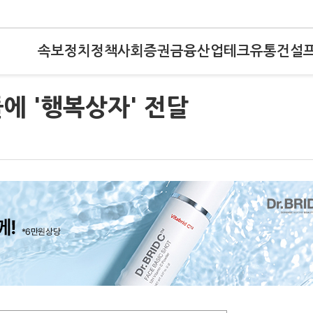
속보
정치
정책
사회
증권
금융
산업
테크
유통
건설
에 '행복상자' 전달