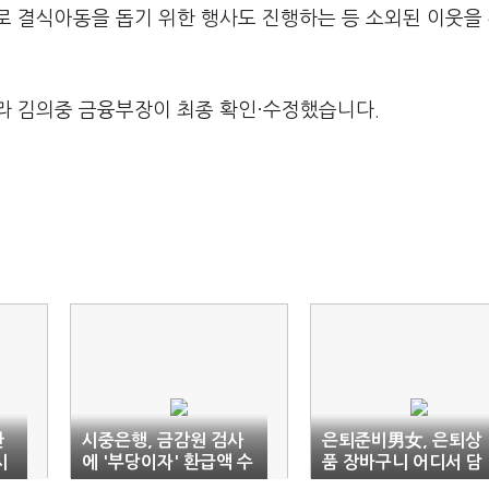
로 결식아동을 돕기 위한 행사도 진행하는 등 소외된 이웃을
라 김의중 금융부장이 최종 확인·수정했습니다.
한
시중은행, 금감원 검사
은퇴준비男女, 은퇴상
시
에 '부당이자' 환급액 수
품 장바구니 어디서 담
정
았나?