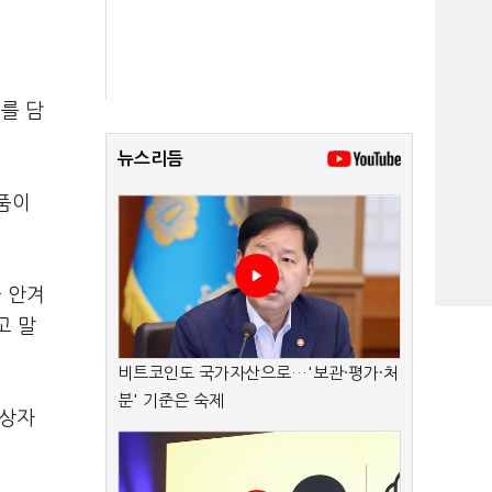
를 담
뉴스리듬
품이
 안겨
고 말
비트코인도 국가자산으로…'보관·평가·처
분' 기준은 숙제
복상자