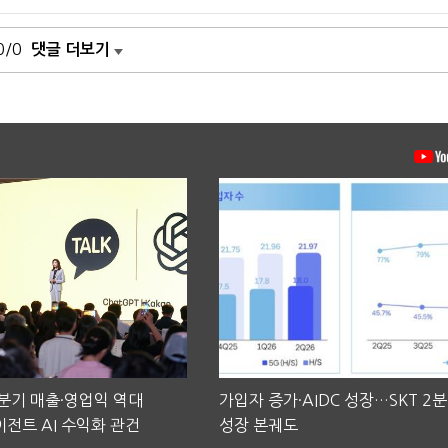
0/0
댓글 더보기
2분기 매출·영업익 역대
가입자 증가·AIDC 성장…SKT 2
전트 AI 수익화 관건
성장 본궤도