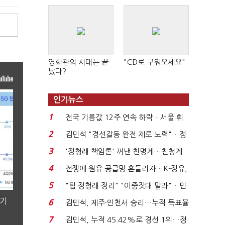
영화관의 시대는 끝
"CD로 구워오세요"
났다?
인기뉴스
1
전국 기름값 12주 연속 하락…서울 휘
발윳값 1909원...
2
김민석 "경선갈등 완전 제로 노력"…정
청래 "반명 공세 사...
3
'정청래 책임론' 꺼낸 친명계…친청계
는 추가투표 때리기...
4
전쟁에 원유 공급망 흔들리자…K-정유,
에너지안보 핵심...
5
"팀 정청래 정리" "이중잣대 말라"…민
주 최고위원 계파 다...
분기
6
김민석, 제주·인천서 승리…누적 득표율
'1위 탈환'(종합)...
7
김민석, 누적 45.42%로 경선 1위…정