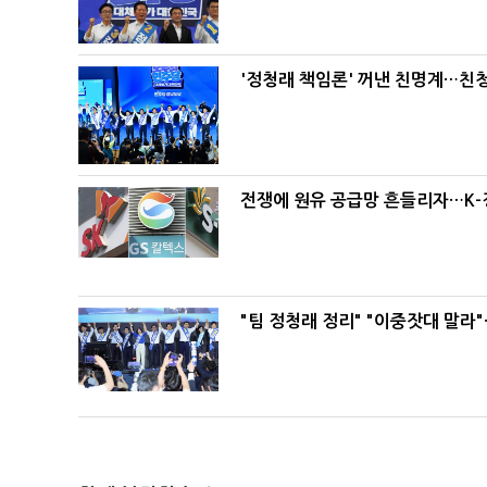
'정청래 책임론' 꺼낸 친명계…친
전쟁에 원유 공급망 흔들리자…K-
"팀 정청래 정리" "이중잣대 말라