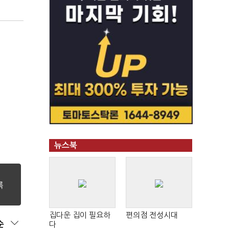
뉴스북
집다운 집이 필요하
편의점 전성시대
순
다