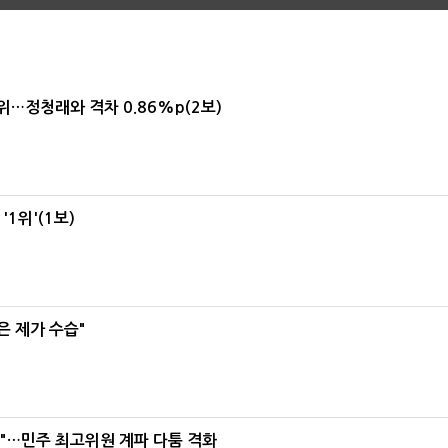
1위…정청래와 격차 0.86%p(2보)
1위'(1보)
은 제가 수습"
라"…민주 최고위원 계파 다툼 격화