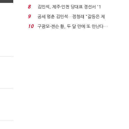
청래와 격차 0.86%p(...
8
김민석, 제주·인천 당대표 경선서 '1
위'(1보)...
9
공세 멈춘 김민석…정청래 "갈등은 제
가 수습"
10
구광모-젠슨 황, 두 달 만에 또 만난다…
로봇·AI 등 논...