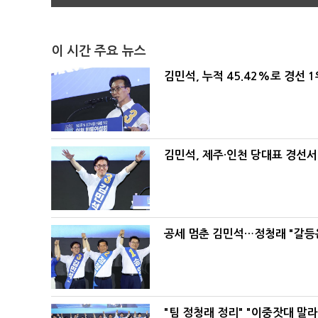
이 시간 주요 뉴스
김민석, 누적 45.42%로 경선 
김민석, 제주·인천 당대표 경선서 '
공세 멈춘 김민석…정청래 "갈등
"팀 정청래 정리" "이중잣대 말