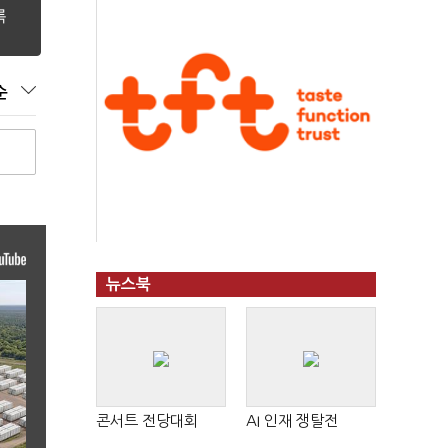
순
뉴스북
콘서트 전당대회
AI 인재 쟁탈전