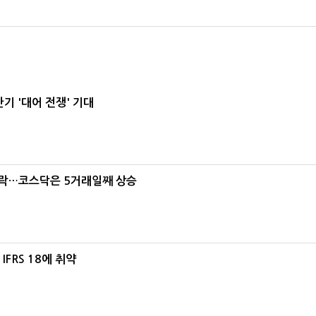
기 '대어 전쟁' 기대
급락…코스닥은 5거래일째 상승
FRS 18에 취약