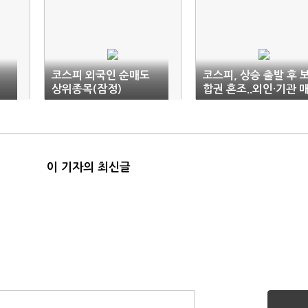
코스피 외국인 순매도
코스피, 상승 출발 후 
상위종목(잠정)
합권 혼조..외인·기관 
도(9:22)
이 기자의 최신글