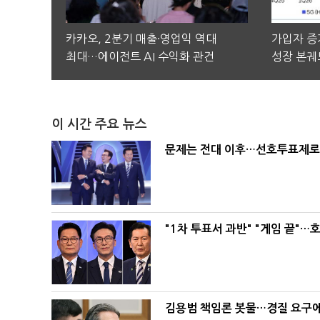
카카오, 2분기 매출·영업익 역대
가입자 증가
최대…에이전트 AI 수익화 관건
성장 본궤
이 시간 주요 뉴스
문제는 전대 이후…선호투표제로 
"1차 투표서 과반" "게임 끝"…
김용범 책임론 봇물…경질 요구에 