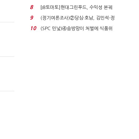
수혜 부상…세액공...
8
[IB토마토]현대그린푸드, 수익성 본궤
도…실적 개선에 ...
9
(정기여론조사)②당심·호남, 김민석-정
청래 '초접전'...
10
(SPC 민낯)④솜방망이 처벌에 식품위
생법 위반 반복...