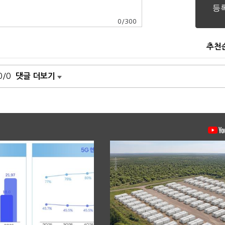
0
/
300
추천
0/0
댓글 더보기