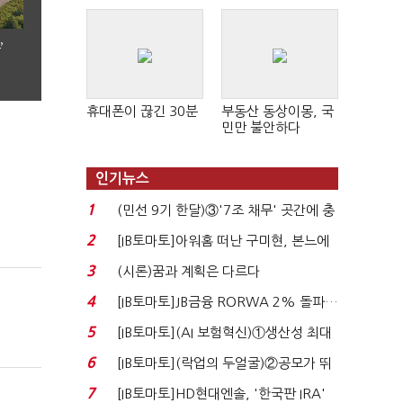
’
휴대폰이 끊긴 30분
부동산 동상이몽, 국
민만 불안하다
인기뉴스
1
(민선 9기 한달)③'7조 채무' 곳간에 충
격…추미애, 20년...
2
[IB토마토]아워홈 떠난 구미현, 본느에
340억 베팅…가...
3
(시론)꿈과 계획은 다르다
4
[IB토마토]JB금융 RORWA 2% 돌파…
실적 견인은 은행 ...
5
[IB토마토](AI 보험혁신)①생산성 최대
80% 개선…현실...
6
[IB토마토](락업의 두얼굴)②공모가 뛰
자 첫날 매도…FI ...
7
[IB토마토]HD현대엔솔, '한국판 IRA'