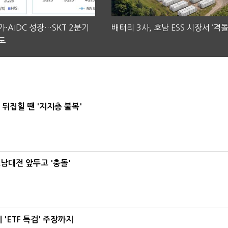
·AIDC 성장…SKT 2분기
배터리 3사, 호남 ESS 시장서 ‘격돌
도
뒤집힐 땐 '지지층 불복'
호남대전 앞두고 '충돌'
'ETF 특검' 주장까지