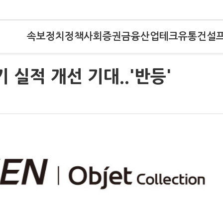
속보
정치
정책
사회
증권
금융
산업
테크
유통
건설
 실적 개선 기대..'반등'