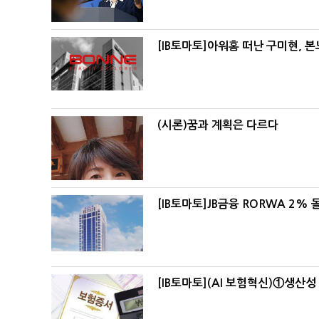
[IB토마토]아워홈 떠난 구미현, 
(시론)꿈과 계획은 다르다
[IB토마토]JB금융 RORWA 2
[IB토마토](AI 보험혁신)①생산성