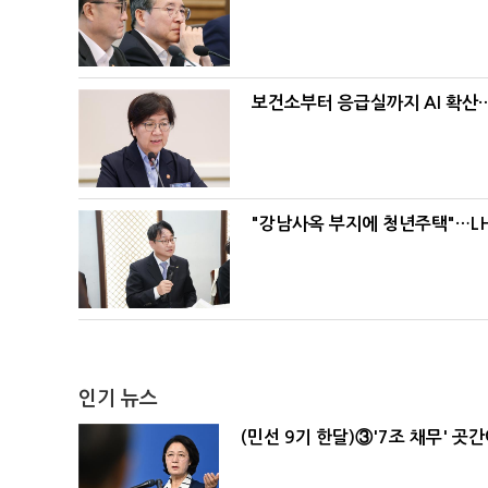
보건소부터 응급실까지 AI 확산
"강남사옥 부지에 청년주택"…LH
인기 뉴스
(민선 9기 한달)③'7조 채무' 곳