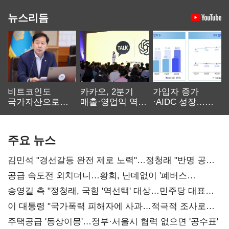
뉴스리듬
비트코인도
카카오, 2분기
가입자 증가
국가자산으로…'
매출·영업익 역대
·AIDC 성장…
보관·평가·처분'
최대…에이전트
SKT 2분기 성장
기준은 숙제
AI 수익화 관건
본궤도
주요 뉴스
김민석 "경선갈등 완전 제로 노력"…정청래 "반명 공세
사과부터"
공급 속도전 외치더니…황희, 난데없이 '폐버스
리모델링' 제안
송영길 측 "정청래, 국힘 '역선택' 대상…민주당 대표로
총선 지휘 못해"
이 대통령 "국가폭력 피해자에 사과…적극적 조사로
진실 밝혀야"
주택공급 '동상이몽'…정부·서울시 협력 없으면 '공수표'