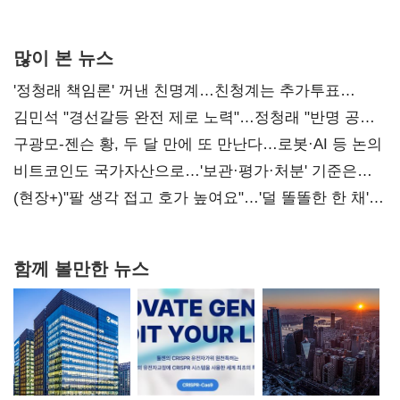
많이 본 뉴스
'정청래 책임론' 꺼낸 친명계…친청계는 추가투표
때리기
김민석 "경선갈등 완전 제로 노력"…정청래 "반명 공세
사과부터"
구광모-젠슨 황, 두 달 만에 또 만난다…로봇·AI 등 논의
비트코인도 국가자산으로…'보관·평가·처분' 기준은
숙제
(현장+)"팔 생각 접고 호가 높여요"…'덜 똘똘한 한 채'
20억 키맞추기
함께 볼만한 뉴스