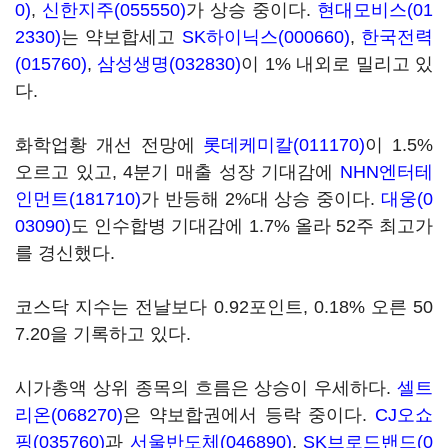
0)
,
신한지주(055550)
가 상승 중이다.
현대모비스(01
2330)
는 약보합세고
SK하이닉스(000660)
,
한국전력
(015760)
,
삼성생명(032830)
이 1% 내외로 밀리고 있
다.
화학업황 개선 전망에
롯데케미칼(011170)
이 1.5%
오르고 있고, 4분기 매출 성장 기대감에
NHN엔터테
인먼트(181710)
가 반등해 2%대 상승 중이다.
대웅(0
03090)
도 인수합병 기대감에 1.7% 올라 52주 최고가
를 경신했다.
코스닥 지수는 전날보다 0.92포인트, 0.18% 오른 50
7.20을 기록하고 있다.
시가총액 상위 종목의 흐름은 상승이 우세하다.
셀트
리온(068270)
은 약보합권에서 등락 중이다.
CJ오쇼
핑(035760)
과
서울반도체(046890)
,
SK브로드밴드(0