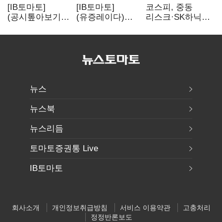
[IB토마토]
[IB토마토]
코스피, 중동
(공시톺아보기)
(유증레이다)
리스크·SK하닉
수주 공시, 왜
툴젠, 조달액
5% 급락에
바로 매출로
3분의 1 토막…
뒷걸음
잡히지 않을까
특허소송
비용부터 챙긴다
뉴스
뉴스북
뉴스리듬
토마토증권통 Live
IB토마토
회사소개
개인정보취급방침
서비스 이용약관
고충처리
정정반론보도