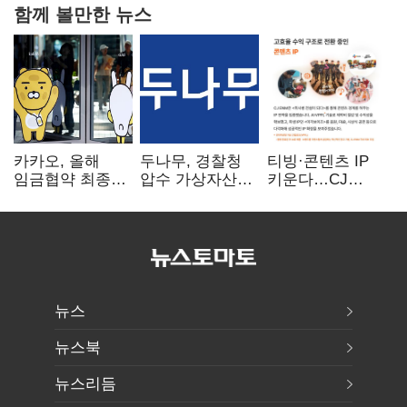
함께 볼만한 뉴스
카카오, 올해
두나무, 경찰청
티빙·콘텐츠 IP
임금협약 최종
압수 가상자산
키운다…CJ
타결…연봉 6.3%
보관 맡는다…
ENM, 하반기
인상·격려금
커스터디 사업
글로벌 확장 가속
300만원
최종 낙찰
뉴스
뉴스북
뉴스리듬