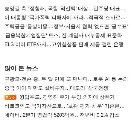
송영길 측 "정청래, 국힘 '역선택' 대상…민주당 대표로
총선 지휘 못해"
이 대통령 "국가폭력 피해자에 사과…적극적 조사로
진실 밝혀야"
주택공급 '동상이몽'…정부·서울시 협력 없으면 '공수표'
'금융복합기업집단' 토스, 전 계열사 내부통제 표준화
ELS 이어 ETF까지…고위험상품 판매 제동 걸린 은행
많이 본 뉴스
구광모-젠슨 황, 두 달 만에 또 만난다…로봇·AI 등 논의
중국 이어 대만도 설비투자…메모리 ‘삼국전쟁’
윙입푸드, 경영진 주가 부양 의지에 상한가
비트코인도 국가자산으로…'보관·평가·처분' 기준은
숙제
네이버, 2분기 영업익 5203억원…전년비 0.2% 감소