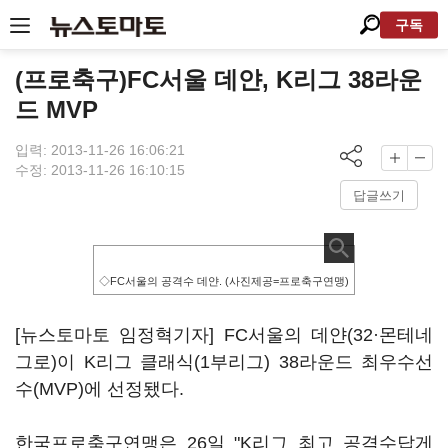
구독
(프로축구)FC서울 데얀, K리그 38라운
드 MVP
입력: 2013-11-26 16:06:21
수정: 2013-11-26 16:10:15
답글쓰기
◇FC서울의 공격수 데얀. (사진제공=프로축구연맹)
[뉴스토마토 임정혁기자] FC서울의 데얀(32·몬테네
그로)이 K리그 클래식(1부리그) 38라운드 최우수선
수(MVP)에 선정됐다.
한국프로축구연맹은 26일 "K리그 최고 공격수답게