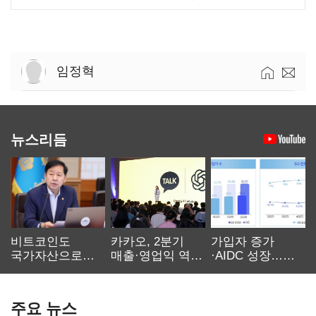
임정혁
뉴스리듬
비트코인도
카카오, 2분기
가입자 증가
국가자산으로…'
매출·영업익 역대
·AIDC 성장…
보관·평가·처분'
최대…에이전트
SKT 2분기 성장
기준은 숙제
AI 수익화 관건
본궤도
주요 뉴스