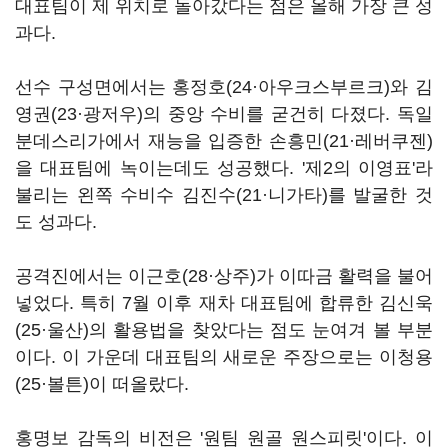
대표팀이 제 위치로 돌아갔다는 점은 올해 가장 큰 성
과다.
선수 구성면에서는 홍정호(24·아우크스부르크)와 김
영권(23·광저우)의 중앙 수비를 굳건히 다졌다. 독일
분데스리가에서 재능을 입증한 손흥민(21·레버쿠젠)
을 대표팀에 녹이는데도 성공했다. '제2의 이영표'라
불리는 왼쪽 수비수 김진수(21·니가타)를 발굴한 것
도 성과다.
공격진에서는 이근호(28·상주)가 이따금 활력을 불어
넣었다. 특히 7월 이후 재차 대표팀에 합류한 김신욱
(25·울산)의 활용법을 찾았다는 점도 눈여겨 볼 부분
이다. 이 가운데 대표팀의 새로운 주장으로는 이청용
(25·볼튼)이 떠올랐다.
홍명보 감독의 비전은 '원팀 원골 원스피릿'이다. 이