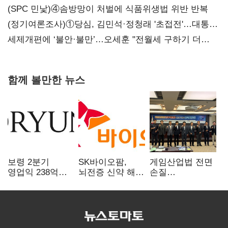
대전’
(SPC 민낯)④솜방망이 처벌에 식품위생법 위반 반복
(정기여론조사)①당심, 김민석·정청래 '초접전'…대통령
지지도 '50% 아래로'(종합)
세제개편에 ‘불안·불만’…오세훈 "전월세 구하기 더
힘들어질 것"
함께 볼만한 뉴스
보령 2분기
SK바이오팜,
게임산업법 전면
영업익 238억…
뇌전증 신약 해외
손질
전년 대비 6.2%↓
흥행 발판…
공감대…"낡은
차세대 신약 개발
규제 걷고
속도
안전장치 촘촘히
해야"