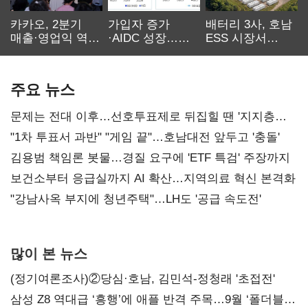
카카오, 2분기
가입자 증가
배터리 3사, 호남
매출·영업익 역대
·AIDC 성장…
ESS 시장서
최대…에이전트
SKT 2분기 성장
‘격돌’
AI 수익화 관건
본궤도
주요 뉴스
문제는 전대 이후…선호투표제로 뒤집힐 땐 '지지층
불복'
"1차 투표서 과반" "게임 끝"…호남대전 앞두고 '충돌'
김용범 책임론 봇물…경질 요구에 'ETF 특검' 주장까지
보건소부터 응급실까지 AI 확산…지역의료 혁신 본격화
"강남사옥 부지에 청년주택"…LH도 '공급 속도전'
많이 본 뉴스
(정기여론조사)②당심·호남, 김민석-정청래 '초접전'
삼성 Z8 역대급 ‘흥행’에 애플 반격 주목…9월 ‘폴더블