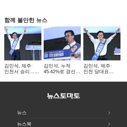
다툼 격화
함께 볼만한 뉴스
김민석, 제주·
김민석, 누적
김민석, 제주·
인천서 승리…
45.42%로 경선
인천 당대표
누적 득표율 '1위
1위…정청래와
경선서 '1위'(1보)
탈환'(종합)
격차
0.86%p(2보)
뉴스
뉴스북