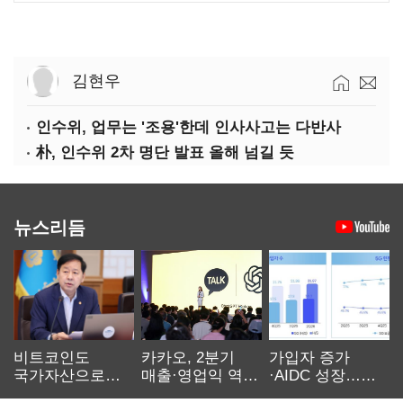
김현우
인수위, 업무는 '조용'한데 인사사고는 다반사
朴, 인수위 2차 명단 발표 올해 넘길 듯
뉴스리듬
비트코인도
카카오, 2분기
가입자 증가
국가자산으로…'
매출·영업익 역대
·AIDC 성장…
보관·평가·처분'
최대…에이전트
SKT 2분기 성장