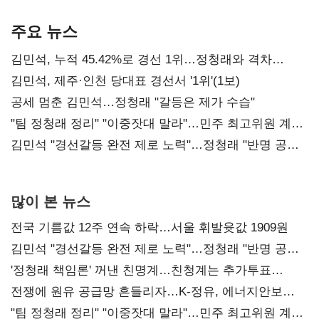
기준은 숙제
AI 수익화 관건
본궤도
주요 뉴스
김민석, 누적 45.42%로 경선 1위…정청래와 격차
0.86%p(2보)
김민석, 제주·인천 당대표 경선서 '1위'(1보)
공세 멈춘 김민석…정청래 "갈등은 제가 수습"
"팀 정청래 정리" "이중잣대 말라"…민주 최고위원 계파
다툼 격화
김민석 "경선갈등 완전 제로 노력"…정청래 "반명 공세
사과부터"
많이 본 뉴스
전국 기름값 12주 연속 하락…서울 휘발윳값 1909원
김민석 "경선갈등 완전 제로 노력"…정청래 "반명 공세
사과부터"
'정청래 책임론' 꺼낸 친명계…친청계는 추가투표
때리기
전쟁에 원유 공급망 흔들리자…K-정유, 에너지안보
핵심으로 재부상
"팀 정청래 정리" "이중잣대 말라"…민주 최고위원 계파