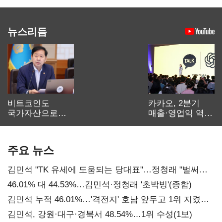
뉴스리듬
비트코인도
카카오, 2분기
국가자산으로…'
매출·영업익 역대
보관·평가·처분'
최대…에이전트
기준은 숙제
AI 수익화 관건
주요 뉴스
김민석 "TK 유세에 도움되는 당대표"…정청래 "벌써
대표된 양 당직 배분"
46.01% 대 44.53%…김민석·정청래 '초박빙'(종합)
김민석 누적 46.01%…'격전지' 호남 앞두고 1위 지켰다
(2보)
김민석, 강원·대구·경북서 48.54%…1위 수성(1보)