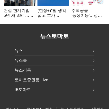
건설 한계기업
(현장+)"팔 생각
주택공급
5년 새 3배↑…
접고 호가
'동상이몽'…정부
PF·주택 침체에
높여요"…'덜
·서울시 협력
재무 부담 확대
똘똘한 한 채'
없으면 '공수표'
20억 키맞추기
뉴스
뉴스북
뉴스리듬
토마토증권통 Live
IB토마토