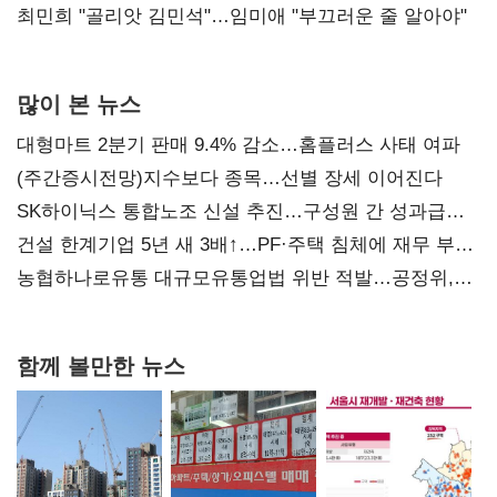
최민희 "골리앗 김민석"…임미애 "부끄러운 줄 알아야"
많이 본 뉴스
대형마트 2분기 판매 9.4% 감소…홈플러스 사태 여파
(주간증시전망)지수보다 종목…선별 장세 이어진다
SK하이닉스 통합노조 신설 추진…구성원 간 성과급
불만 확산
건설 한계기업 5년 새 3배↑…PF·주택 침체에 재무 부담
확대
농협하나로유통 대규모유통업법 위반 적발…공정위,
과징금 4억6200만원 부과
함께 볼만한 뉴스