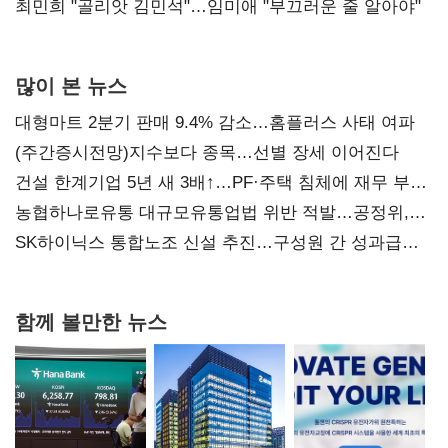
최민희 "골리앗 김민석"…임미애 "부끄러운 줄 알아야"
많이 본 뉴스
대형마트 2분기 판매 9.4% 감소…홈플러스 사태 여파
(주간증시전망)지수보다 종목…선별 장세 이어진다
건설 한계기업 5년 새 3배↑…PF·주택 침체에 재무 부담
확대
농협하나로유통 대규모유통업법 위반 적발…공정위,
과징금 4억6200만원 부과
SK하이닉스 통합노조 신설 추진…구성원 간 성과급
불만 확산
함께 볼만한 뉴스