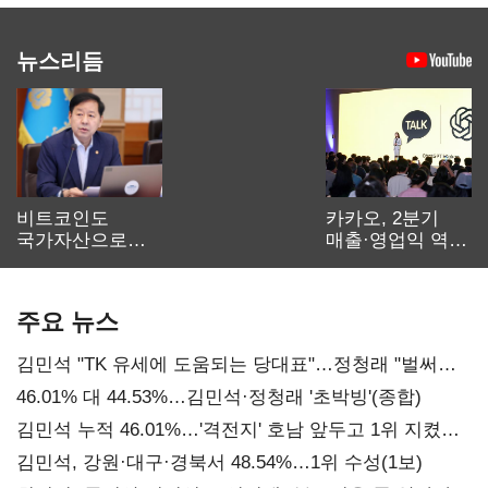
뉴스리듬
비트코인도
카카오, 2분기
국가자산으로…'
매출·영업익 역대
보관·평가·처분'
최대…에이전트
기준은 숙제
AI 수익화 관건
주요 뉴스
김민석 "TK 유세에 도움되는 당대표"…정청래 "벌써
대표된 양 당직 배분"
46.01% 대 44.53%…김민석·정청래 '초박빙'(종합)
김민석 누적 46.01%…'격전지' 호남 앞두고 1위 지켰다
(2보)
김민석, 강원·대구·경북서 48.54%…1위 수성(1보)