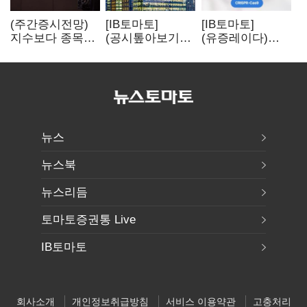
(주간증시전망)
[IB토마토]
[IB토마토]
지수보다 종목…
(공시톺아보기)
(유증레이다)
선별 장세
수주 공시, 왜
툴젠, 조달액
이어진다
바로 매출로
3분의 1 토막…
잡히지 않을까
특허소송
비용부터 챙긴다
뉴스
뉴스북
뉴스리듬
토마토증권통 Live
IB토마토
회사소개
개인정보취급방침
서비스 이용약관
고충처리