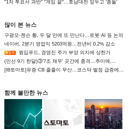
불복'
"1차 투표서 과반" "게임 끝"…호남대전 앞두고 '충돌'
많이 본 뉴스
구광모-젠슨 황, 두 달 만에 또 만난다…로봇·AI 등 논의
네이버, 2분기 영업익 5203억원…전년비 0.2% 감소
윙입푸드, 경영진 주가 부양 의지에 상한가
(민선 9기 한달)③'7조 채무' 곳간에 충격…추미애,
20년만에 '비상재정' 선언 승부수
[IB토마토]유증·CB 줄줄이 무산…코스닥 벌점 급증에
상폐 압박
함께 볼만한 뉴스