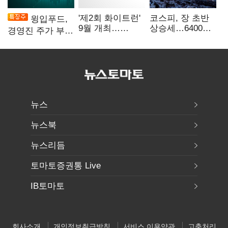
'제2회 화이트런'
코스피, 장 초반
윙입푸드,
9월 개최…
상승세…6400선
경영진 주가 부양
취약계층 소녀
회복 시도
의지에 상한가
지원
뉴스
뉴스북
뉴스리듬
토마토증권통 Live
IB토마토
회사소개
개인정보취급방침
서비스 이용약관
고충처리