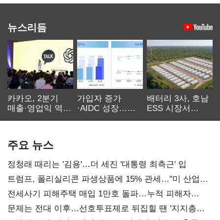
뉴스리듬
카카오, 2분기
가입자 증가
배터리 3사, 호남
매출·영업익 역대
·AIDC 성장…
ESS 시장서
최대…에이전트
SKT 2분기 성장
‘격돌’
AI 수익화 관건
본궤도
주요 뉴스
정청래 때리는 '김용'…더 세진 '대통령 최측근' 입
트럼프, 폴리실리콘 파생상품에 15% 관세…"미 산업
재건"
전세사기 피해주택 매입 1만호 돌파…누적 피해자
4만278명
문제는 전대 이후…선호투표제로 뒤집힐 땐 '지지층