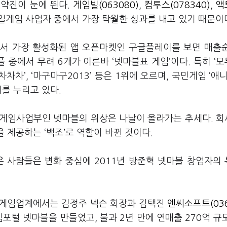
약진이 눈에 띈다.
게임빌(063080)
,
컴투스(078340)
,
액
일게임 사업자 중에서 가장 탁월한 성과를 내고 있기 때문이
서 가장 활성화된 앱 오픈마켓인 구글플레이를 보면 매출
플 중에서 무려 6개가 이른바 ‘넷마블표 게임’이다. 특히 ‘
께차차차’, ‘마구마구2013’ 등은 1위에 오르며, 국민게임 ‘애니
기를 누리고 있다.
게임사업부인 넷마블의 위상은 나날이 올라가는 추세다. 
 제공하는 ‘백조’로 역할이 바뀐 것이다.
은 사람들은 변화 중심에 2011년 방준혁 넷마블 창업자의
 게임업계에서는 김정주 넥슨 회장과 김택진
엔씨소프트(036
포털 넷마블을 만들었고, 불과 2년 만에 연매출 270억 규