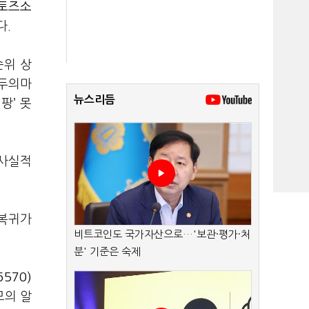
토즈소
다.
순위 상
모두의마
뉴스리듬
팡’ 못
회사실적
 복귀가
비트코인도 국가자산으로…'보관·평가·처
분' 기준은 숙제
570)
모의 알