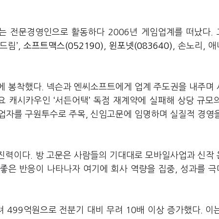
그는 전문경영인으로 활동하다 2006년 게임업계를 떠났다.
드림’,
소프트맥스(052190)
,
윈포넷(083640)
, 손노리, 
에 봉착했다. 넥슨과 엔씨소프트에게 업계 주도권을 내주며
요 캐시카우인 ‘서든어택’ 독점 재계약에 실패해 상당 규모
 창업자를 구원투수로 주목, 신임고문에 임명하며 실질적 경영
진력이다. 방 고문은 사람들의 기대대로 모바일사업과 신작
좋은 반응이 나타나자 여기에 회사 역량을 집중, 성과를 
 499억원으로 전분기 대비 무려 10배 이상 증가했다. 이