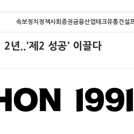
속보
정치
정책
사회
증권
금융
산업
테크
유통
건설
2년..'제2 성공' 이끌다