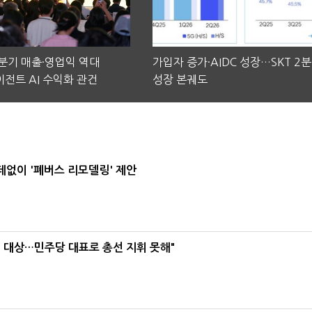
2분기 매출·영업익 역대
가입자 증가·AIDC 성장…SKT 2
전트 AI 수익화 관건
성장 본궤도
데없이 '폐버스 리모델링' 제안
택' 대상…민주당 대표로 총선 지휘 못해"