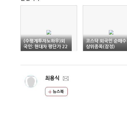
(수평계투자노하우)외
코스닥 외국인 순매수
국인: 현대차 평단가 22
상위종목(잠정)
만5463원 매수
최용식
뉴스북