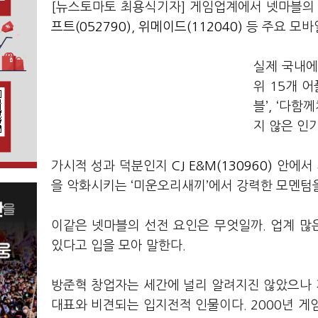
[뉴스토마토 최용식기자] 게임업계에서 넷마블의 
프트(052790)
,
위메이드(112040)
등 주요 모바
실제 국내에
위 15개 어
블’, ‘다함
지 않은 인
가시적 성과 덕분인지
CJ E&M(130960)
안에서 
을 악화시키는 ‘미운오리새끼’에서 강력한 모멘텀을
이같은 넷마블의 선전 요인은 무엇일까. 업계 많
있다고 입을 모아 말한다.
방준혁 창업자는 세간에 널리 알려지진 않았으나
대표와 비견되는 입지전적 인물이다. 2000년 게임