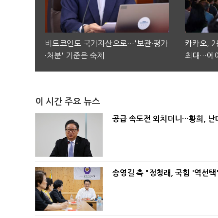
비트코인도 국가자산으로…'보관·평가
카카오, 
·처분' 기준은 숙제
최대…에이
이 시간 주요 뉴스
공급 속도전 외치더니…황희, 난
송영길 측 "정청래, 국힘 '역선