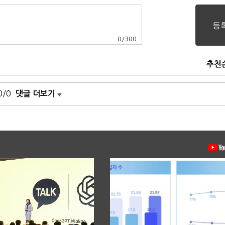
0
/
300
추천
0/0
댓글 더보기