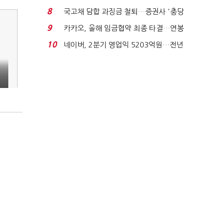
지에 상한가...
8
국고채 담합 과징금 철퇴…증권사 '충당
금 폭탄' 우려...
9
카카오, 올해 임금협약 최종 타결…연봉
6.3% 인상·격려...
10
네이버, 2분기 영업익 5203억원…전년
비 0.2% 감소...