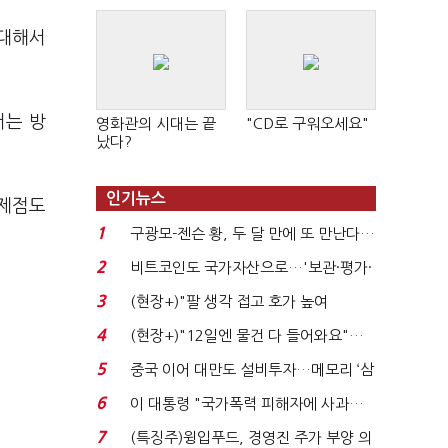
 대해서
서는 방
영화관의 시대는 끝
"CD로 구워오세요"
났다?
인기뉴스
문제점도
1
구광모-젠슨 황, 두 달 만에 또 만난다…
로봇·AI 등 논...
2
비트코인도 국가자산으로…'보관·평가·
처분' 기준은 ...
3
(현장+)"팔 생각 접고 호가 높여
요"…'덜 똘똘한 한 채' 20...
4
(현장+)"12일엔 물건 다 들어와요"…
빈 매대 채우며 문 연 ...
5
중국 이어 대만도 설비투자…메모리 ‘삼
국전쟁’
6
이 대통령 "국가폭력 피해자에 사과…
적극적 조사로 진...
7
(특징주)윙입푸드, 경영진 주가 부양 의