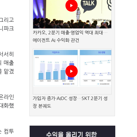
 그리고
애니파크
카카오, 2분기 매출·영업익 역대 최대…
에이전트 AI 수익화 관건
 서서히
의 매출
을 맡겼
 온라인
가입자 증가·AIDC 성장…SKT 2분기 성
극대화했
장 본궤도
는 컴투