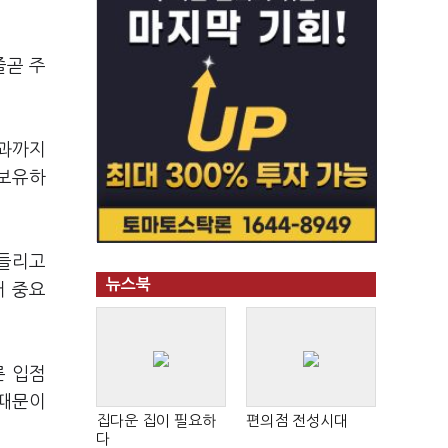
줄곧 주
성과까지
 보유하
흔들리고
뉴스북
러 중요
른 입점
 때문이
집다운 집이 필요하
편의점 전성시대
다