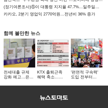
보내
(정기여론조사)⑤이 대통령 지지율 47.7%…일주일
만에 다시 40%대
카카오, 2분기 영업익 2770억원…전년비 36% 증가
함께 볼만한 뉴스
전세대출 규제
KTX 출퇴근족
'편면적 구속력'
강화 예고…은행
혜택 축소…
도입 전부터
"혼선 커질 것"
대중교통
무용론
소득공제 개편