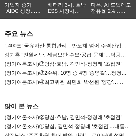
가입자 증가
배터리 3사, 호남
다음, AI 도입에도
·AIDC 성장…
ESS 시장서
점유율 2%…
SKT 2분기 성장
‘격돌’
에이전트
본궤도
차별화가 관건
주요 뉴스
'1400조' 국유자산 통합관리…반도체 넘어 주력산업
구조혁신
성기홍 "전월세난, 세금보단 수요·공급 문제"…닥공
시사
(정기여론조사)②당심·호남, 김민석-정청래 '초접전'
(정기여론조사)③2순위, 10명 중 4명 '송영길'…정청래
'한 자릿수'
(정기여론조사)④최고위원 최민희·박선원 '양강'…
서미화·이성윤·임미애 뒤이어
많이 본 뉴스
(정기여론조사)②당심·호남, 김민석-정청래 '초접전'
(정기여론조사)①당심, 김민석·정청래 '초접전'…대통령
지지도 '50% 아래로'(종합)
삼전닉스 “주주환원 확대 방안 마련”…로이터에 성명