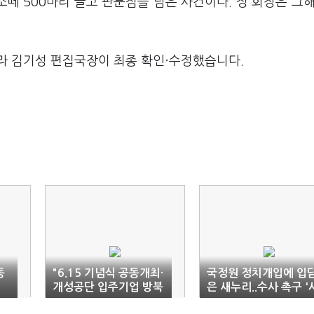
 소떼 500마리 끌고 판문점을 넘은 사건이다. 정 회장은 그해
라 김기성 편집국장이 최종 확인·수정했습니다.
동
"6.15 기념식 공동개최·
국정원 정치개입에 입
개성공단 입주기업 방북
은 새누리..수사 촉구 '
승인하라"
늉만'