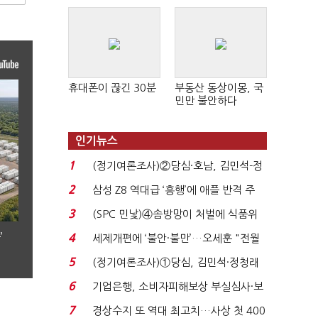
휴대폰이 끊긴 30분
부동산 동상이몽, 국
민만 불안하다
인기뉴스
1
(정기여론조사)②당심·호남, 김민석-정
청래 '초접전'...
2
삼성 Z8 역대급 ‘흥행’에 애플 반격 주
목…9월 ‘폴...
3
(SPC 민낯)④솜방망이 처벌에 식품위
생법 위반 반복...
’
4
세제개편에 ‘불안·불만’…오세훈 "전월
세 구하기 더 ...
5
(정기여론조사)①당심, 김민석·정청래
'초접전'…대통령 ...
6
기업은행, 소비자피해보상 부실심사·보
이스피싱 공시 ...
7
경상수지 또 역대 최고치…사상 첫 400