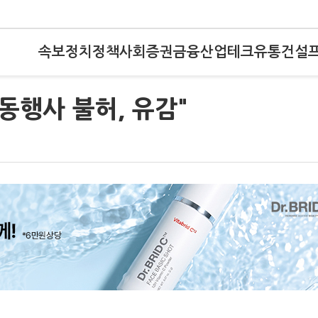
속보
정치
정책
사회
증권
금융
산업
테크
유통
건설
공동행사 불허, 유감"