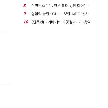
억달러에 '3% 성...
8
삼전닉스 “주주환원 확대 방안 마련”…
로이터에 성명...
9
영업익 늘린 LGU+…보안·AIDC '신사
업 드라이브'...
10
(단독)⑩파리바게뜨 가맹점 41% '용역
제빵기사 없어'…고...