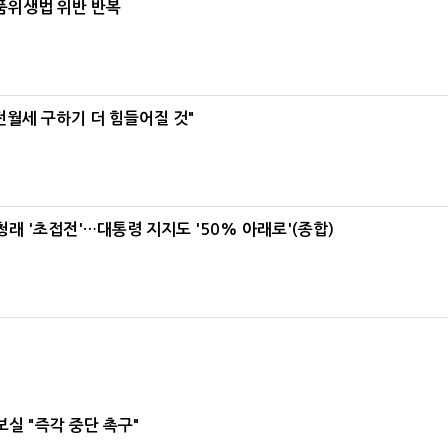
식품위생법 위반 반복
전월세 구하기 더 힘들어질 것"
래 '초접전'…대통령 지지도 '50% 아래로'(종합)
실 "즉각 중단 촉구"