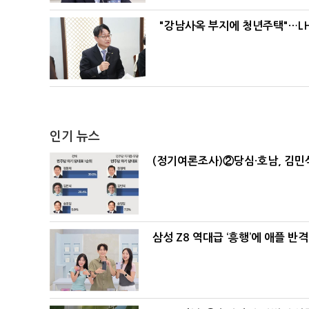
"강남사옥 부지에 청년주택"…LH
인기 뉴스
(정기여론조사)②당심·호남, 김민석
삼성 Z8 역대급 ‘흥행’에 애플 반격