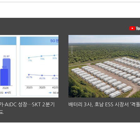
·AIDC 성장…SKT 2분기
배터리 3사, 호남 ESS 시장서 ‘격돌
도