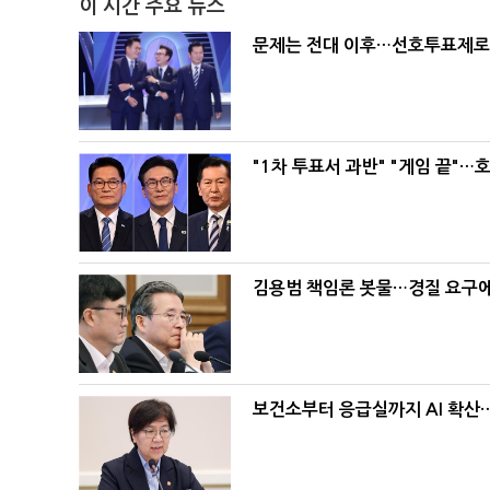
이 시간 주요 뉴스
문제는 전대 이후…선호투표제로 
"1차 투표서 과반" "게임 끝"…
김용범 책임론 봇물…경질 요구에 
보건소부터 응급실까지 AI 확산