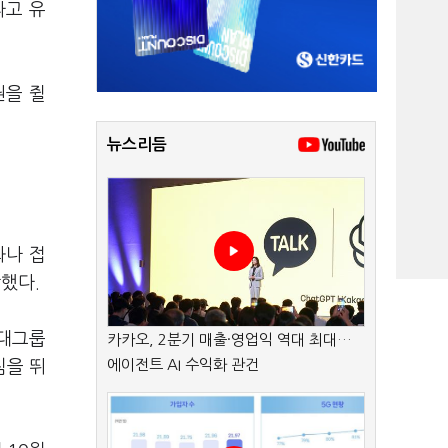
라고 유
권을 쥘
뉴스리듬
화나 접
했다.
현대그룹
카카오, 2분기 매출·영업익 역대 최대…
에이전트 AI 수익화 관건
침을 뛰