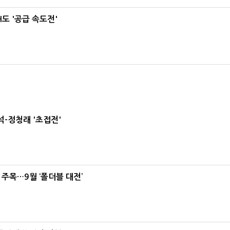
도 '공급 속도전'
-정청래 '초접전'
 주목…9월 ‘폴더블 대전’