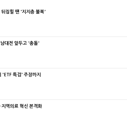
뒤집힐 땐 '지지층 불복'
호남대전 앞두고 '충돌'
'ETF 특검' 주장까지
…지역의료 혁신 본격화