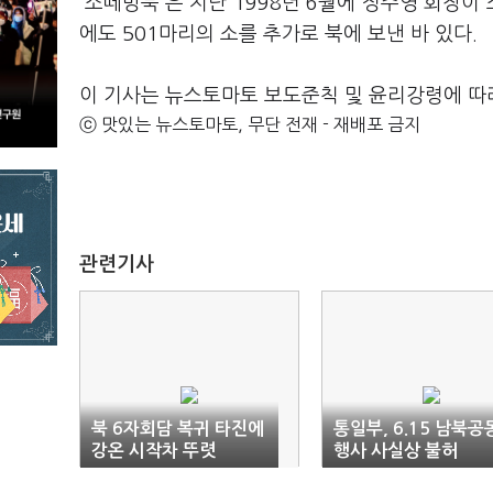
'소떼방북'은 지난 1998년 6월에 정주영 회장이
에도 501마리의 소를 추가로 북에 보낸 바 있다.
이 기사는 뉴스토마토 보도준칙 및 윤리강령에 따
ⓒ 맛있는 뉴스토마토, 무단 전재 - 재배포 금지
관련기사
북 6자회담 복귀 타진에
통일부, 6.15 남북공
강온 시작차 뚜렷
행사 사실상 불허