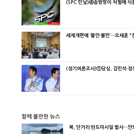
(SPC 민낯)④솜방망이 처벌에 
세제개편에 ‘불안·불만’…오세훈 "
(정기여론조사)①당심, 김민석·정청
함께 볼만한 뉴스
북, 단거리 탄도미사일 발사…안보