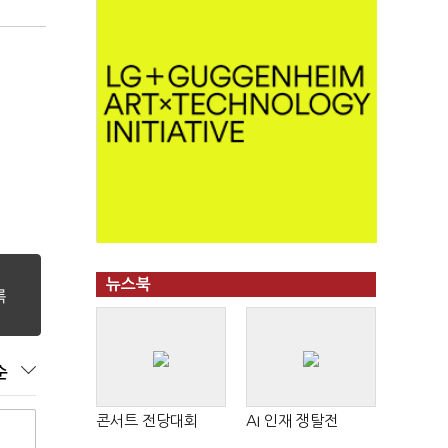
뉴스북
순
콘서트 전당대회
AI 인재 쟁탈전