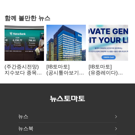
확대
함께 볼만한 뉴스
(주간증시전망)
[IB토마토]
[IB토마토]
지수보다 종목…
(공시톺아보기)
(유증레이다)
선별 장세
수주 공시, 왜
툴젠, 조달액
이어진다
바로 매출로
3분의 1 토막…
잡히지 않을까
특허소송
비용부터 챙긴다
뉴스
뉴스북