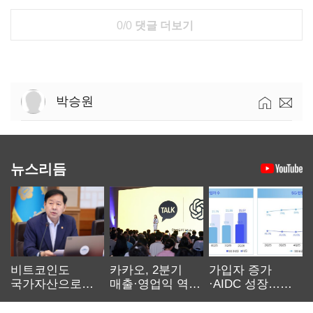
0/0
댓글 더보기
박승원
뉴스리듬
비트코인도
카카오, 2분기
가입자 증가
국가자산으로…'
매출·영업익 역대
·AIDC 성장…
보관·평가·처분'
최대…에이전트
SKT 2분기 성장
기준은 숙제
AI 수익화 관건
본궤도