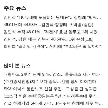
주요 뉴스
김민석 "TK 유세에 도움되는 당대표"…정청래 "벌써
대표된 양 당직 배분"
46.01% 대 44.53%…김민석·정청래 '초박빙'(종합)
김민석 누적 46.01%…'격전지' 호남 앞두고 1위 지켰다
(2보)
김민석, 강원·대구·경북서 48.54%…1위 수성(1보)
최민희 "골리앗 김민석"…임미애 "부끄러운 줄 알아야"
많이 본 뉴스
대형마트 2분기 판매 9.4% 감소…홈플러스 사태 여파
(주간증시전망)지수보다 종목…선별 장세 이어진다
SK하이닉스 통합노조 신설 추진…구성원 간 성과급
불만 확산
(코스닥 퇴출 논란)②일본은 5년 기다려주는데 우리는
당장 퇴출?…시간만으론 부족한 코스닥 구하기
건설 한계기업 5년 새 3배↑…PF·주택 침체에 재무 부담